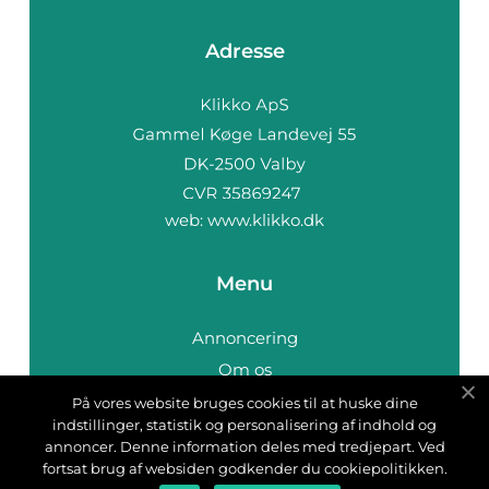
Adresse
web:
www.klikko.dk
Menu
Annoncering
Om os
Cookies
På vores website bruges cookies til at huske dine
indstillinger, statistik og personalisering af indhold og
Kontakt os
annoncer. Denne information deles med tredjepart. Ved
Sitemap
fortsat brug af websiden godkender du cookiepolitikken.