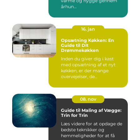
varme og hygge gennem
århun...
16. jan
Opsætning Køkken: En
Guide til Dit
Drømmekøkken
Inden du giver dig i kast
med opsætning af et nyt
køkken, er der mange
overvejelser, de...
08. nov
Guide til Maling af Vægge:
Trin for Trin
Læs videre for at opdage de
bedste teknikker og
hemmeligheder for at få