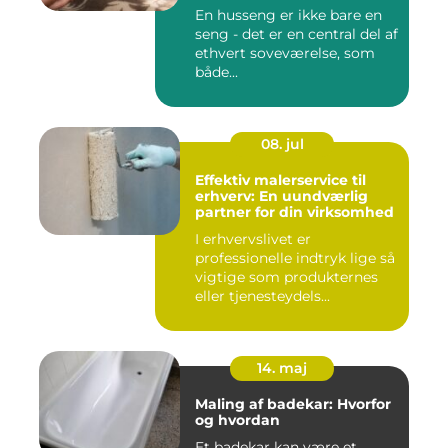
En husseng er ikke bare en
seng - det er en central del af
ethvert soveværelse, som
både...
08. jul
Effektiv malerservice til
erhverv: En uundværlig
partner for din virksomhed
I erhvervslivet er
professionelle indtryk lige så
vigtige som produkternes
eller tjenesteydels...
14. maj
Maling af badekar: Hvorfor
og hvordan
Et badekar kan være et