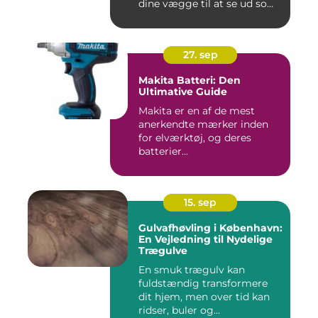
dine vægge til at se ud som
...
27. sep
Makita Batteri: Den
Ultimative Guide
Makita er en af de mest
anerkendte mærker inden
for elværktøj, og deres
batterier...
15. sep
Gulvafhøvling i København:
En Vejledning til Nydelige
Trægulve
En smuk trægulv kan
fuldstændig transformere
dit hjem, men over tid kan
ridser, buler og...