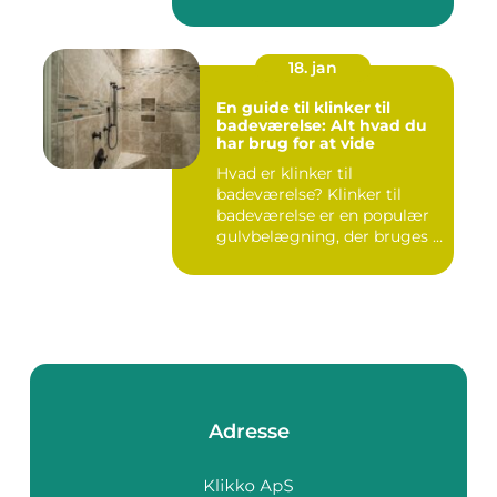
18. jan
En guide til klinker til
badeværelse: Alt hvad du
har brug for at vide
Hvad er klinker til
badeværelse? Klinker til
badeværelse er en populær
gulvbelægning, der bruges i
m...
Adresse