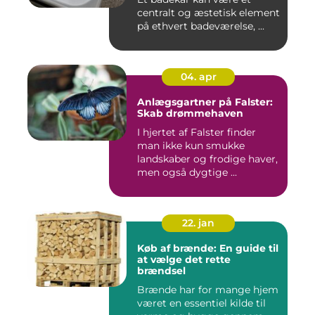
centralt og æstetisk element
på ethvert badeværelse, ...
04. apr
Anlægsgartner på Falster:
Skab drømmehaven
I hjertet af Falster finder
man ikke kun smukke
landskaber og frodige haver,
men også dygtige ...
22. jan
Køb af brænde: En guide til
at vælge det rette
brændsel
Brænde har for mange hjem
været en essentiel kilde til