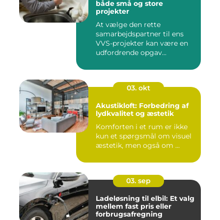
både små og store
projekter
At vælge den rette
samarbejdspartner til ens
VVS-projekter kan være en
udfordrende opgav...
03. okt
Akustikloft: Forbedring af
lydkvalitet og æstetik
Komforten i et rum er ikke
kun et spørgsmål om visuel
æstetik, men også om ...
03. sep
Ladeløsning til elbil: Et valg
mellem fast pris eller
forbrugsafregning