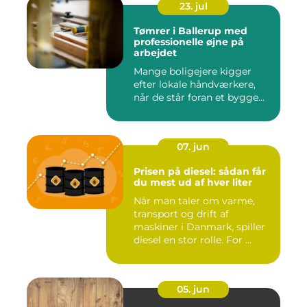
23. jul
Tømrer i Ballerup med
professionelle øjne på
arbejdet
Mange boligejere kigger
efter lokale håndværkere,
når de står foran et bygge...
07. jun
Prisen på diesel: sådan får
du mest ud af hver liter
Når man taler om varme,
transport og drift af
maskiner i Danmark, spiller
diesel en stor rolle. For ...
05. jun