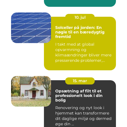
10. jul
Solceller på jorden: En
nøgle til en bæredygtig
fremtid
I takt med at global
opvarmning og
klimaændringer bliver mere
presserende problemer,
vender menneske...
15. mar
Opsætning af filt til et
professionelt look i din
bolig
Renovering og nyt look i
hjemmet kan transformere
dit daglige miljø og dermed
øge din ...