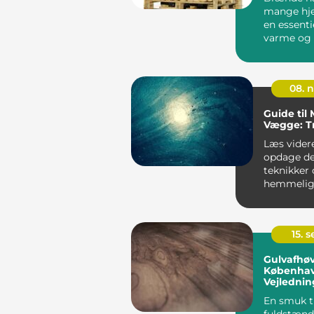
mange hj
en essentie
varme og
gennem år
08. 
Guide til 
Vægge: Tr
Læs videre
opdage de
teknikker
hemmeligh
få dine væ
se ud som .
15. 
Gulvafhøv
Københav
Vejledning
Nydelige
En smuk t
fuldstænd