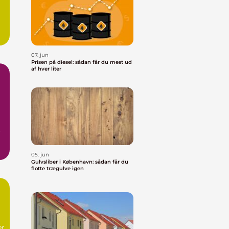
07. jun
Prisen på diesel: sådan får du mest ud
af hver liter
r
05. jun
Gulvsliber i København: sådan får du
flotte trægulve igen
er