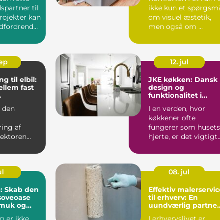
partner til
ikke kun et spørgsm
rojekter kan
om visuel æstetik,
dfordrende
men også om ...
sep
12. jul
g til elbil:
JKE køkken: Dansk
ellem fast
design og
funktionalitet i
fregning
perfekt harmoni
d den
I en verden, hvor
køkkener ofte
ring af
fungerer som husets
sektoren
hjerte, er det vigtigt
hovet for
at vælge et ...
e og skal...
ul
08. jul
: Skab den
Effektiv malerservic
soveoase
til erhverv: En
muk og
uundværlig partner
l seng
for din virksomhed
g er ikke
I erhvervslivet er