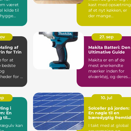
em været
kast med opsætning
l kilde til
af et nyt køkken, er
 hygge
der mange
hun...
overvejelser, de...
nov
27. sep
Maling af
Makita Batteri: Den
in for Trin
Ultimative Guide
 for at
Makita er en af de
 bedste
mest anerkendte
 og
mærker inden for
eder for at
elværktøj, og deres
gge til at
batterier...
..
sep
10. jul
ling i
Solceller på jorden:
n: En
En nøgle til en
 til
bæredygtig fremtid
 Trægulve
rægulv kan
I takt med at global
ig
opvarmning og