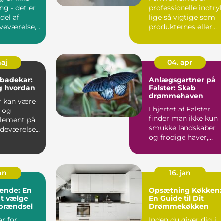
ng - det er
professionelle indtry
del af
lige så vigtige som
oveværelse,
produkternes eller
.
tjenesteydels...
maj
04. apr
 badekar:
Anlægsgartner på
g hvordan
Falster: Skab
drømmehaven
r kan være
I hjertet af Falster
t og
finder man ikke kun
element på
smukke landskaber
adeværelse,
og frodige haver,
men også dygtige ...
jan
16. jan
ænde: En
Opsætning Køkken
at vælge
En Guide til Dit
 brændsel
Drømmekøkken
r for
Inden du giver dig i