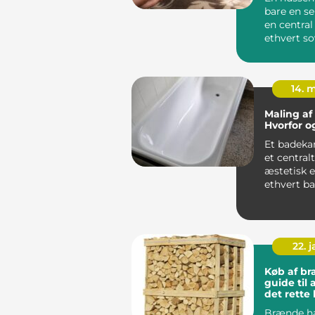
bare en se
en central 
ethvert s
som både..
14. 
Maling af
Hvorfor o
Et badeka
et central
æstetisk 
ethvert b
...
22. 
Køb af br
guide til 
det rette
Brænde ha