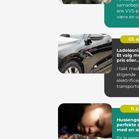
samarbejds
ens VVS-p
være en u
opgav...
03. 
Ladeløsnin
Et valg m
pris eller
forbrugsa
I takt me
stigende
elektrifice
transport
vokser be
intelligent
11. j
Hussenge
perfekte 
med en s
funktione
En hussen