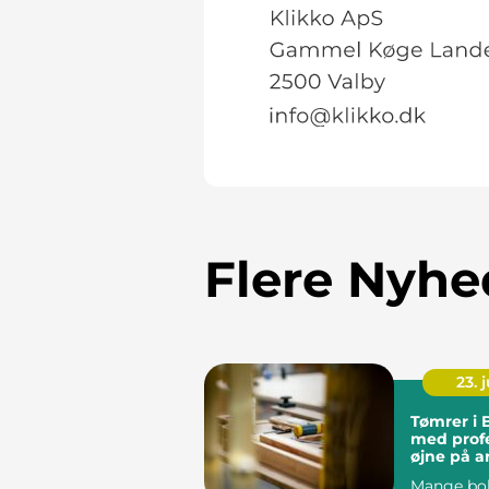
Flere Nyhe
23. j
Tømrer i 
med profe
øjne på a
Mange bol