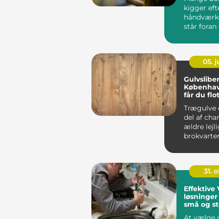
kigger eft
håndværke
står foran 
05. 
Gulvsliber
Københav
får du flo
trægulve 
Trægulve 
del af cha
ældre lejl
brokvarte
ny...
31. o
Effektive
løsninger 
små og st
projekter
At vælge 