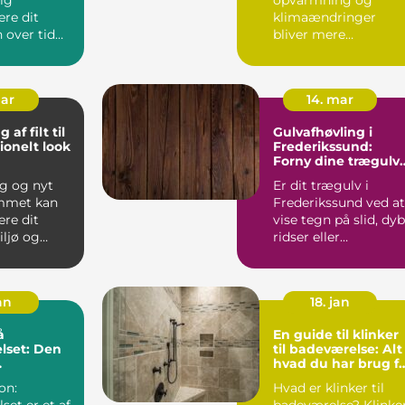
re dit
klimaændringer
 over tid
bliver mere
 buler og...
presserende
problemer, vender
menneske...
mar
14. mar
af filt til
Gulvafhøvling i
ionelt look
Frederikssund:
g
Forny dine trægulv
professionelt
g og nyt
Er dit trægulv i
emmet kan
Frederikssund ved at
re dit
vise tegn på slid, dy
iljø og
ridser eller
 din ...
misfarvninger...
an
18. jan
å
En guide til klinker
lset: Den
til badeværelse: Alt
hvad du har brug f
on af stil
at vide
on:
Hvad er klinker til
onalitet
et er et af
badeværelse? Klinke