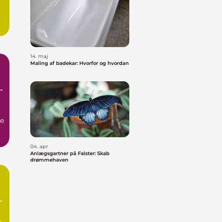
14. maj
Maling af badekar: Hvorfor og hvordan
e
be
04. apr
Anlægsgartner på Falster: Skab
drømmehaven
or
r