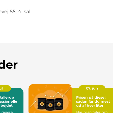
der
ul
07. jun
Ballerup
Prisen på diesel:
ssionelle
sådan får du mest
rbejdet
ud af hver liter
igejere
Når man taler om