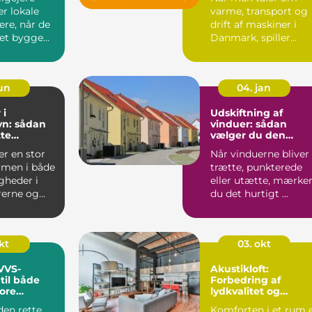
er lokale
varme, transport og
re, når de
drift af maskiner i
et bygge...
Danmark, spiller
diesel en stor rolle.
For ...
jun
04. jan
 i
Udskiftning af
n: sådan
vinduer: sådan
tte
vælger du den
igen
rigtige løsning
er en stor
Når vinduerne bliver
rmen i både
trætte, punkterede
igheder i
eller utætte, mærke
rerne og
du det hurtigt ...
kt
03. okt
 VVS-
Akustikloft:
til både
Forbedring af
ore
lydkvalitet og
æstetik
den rette
Komforten i et rum 