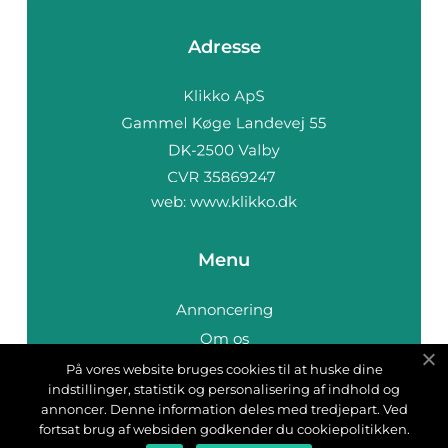
Adresse
web:
www.klikko.dk
Menu
Annoncering
Om os
Cookies
På vores website bruges cookies til at huske dine
indstillinger, statistik og personalisering af indhold og
Kontakt os
annoncer. Denne information deles med tredjepart. Ved
Sitemap
fortsat brug af websiden godkender du cookiepolitikken.