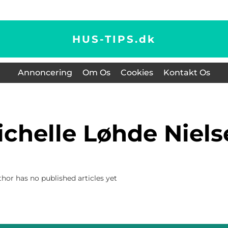
HUS-TIPS.
dk
Annoncering
Om Os
Cookies
Kontakt Os
Michelle Løhde Niel
hor has no published articles yet