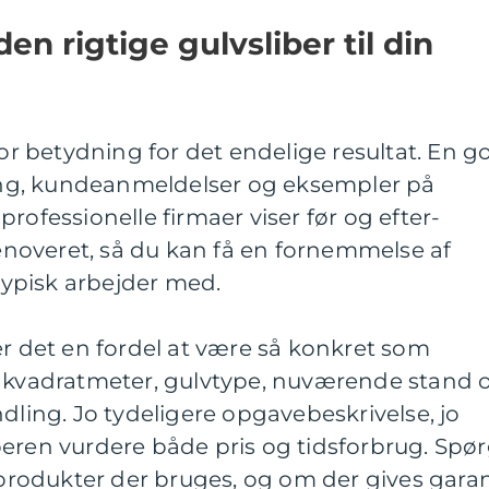
n rigtige gulvsliber til din
tor betydning for det endelige resultat. En g
aring, kundeanmeldelser og eksempler på
rofessionelle firmaer viser før og efter-
 renoveret, så du kan få en fornemmelse af
 typisk arbejder med.
er det en fordel at være så konkret som
l kvadratmeter, gulvtype, nuværende stand 
dling. Jo tydeligere opgavebeskrivelse, jo
beren vurdere både pris og tidsforbrug. Spø
e produkter der bruges, og om der gives garan