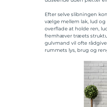
udseende uden pletter ell
Efter selve slibningen k
vælge mellem lak, lud og 
overflade at holde ren, lu
fremhæver træets struktu
gulvmand vil ofte rådgive
rummets lys, brug og ren