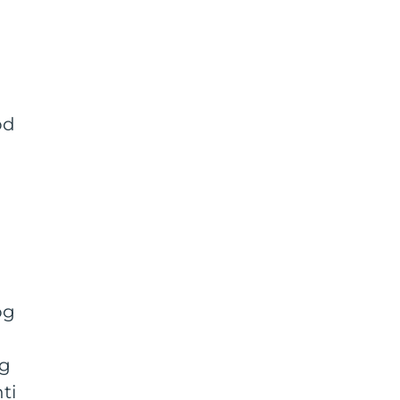
od
og
rg
ti