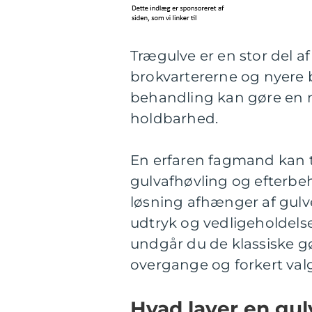
Trægulve er en stor del a
brokvartererne og nyere b
behandling kan gøre en 
holdbarhed.
En erfaren fagmand kan t
gulvafhøvling og efterbeha
løsning afhænger af gulv
udtryk og vedligeholdelse
undgår du de klassiske gø
overgange og forkert valg
Hvad laver en gulv