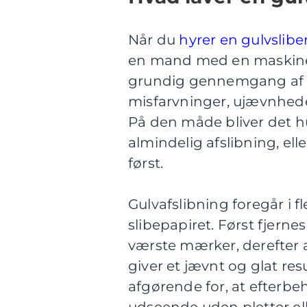
Når du
hyrer en gulvslib
en mand med en maskine.
grundig gennemgang af gu
misfarvninger, ujævnhede
På den måde bliver det hu
almindelig afslibning, el
først.
Gulvafslibning foregår i f
slibepapiret. Først fjer
værste mærker, derefter a
giver et jævnt og glat res
afgørende for, at efterbe