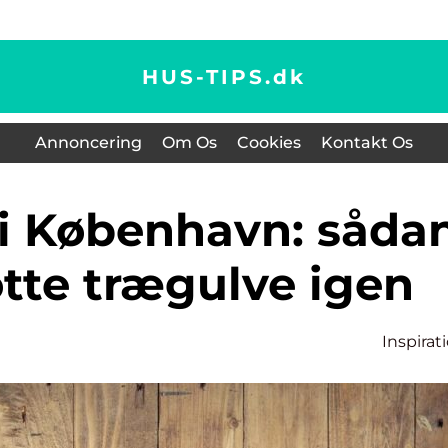
HUS-TIPS.
dk
Annoncering
Om Os
Cookies
Kontakt Os
otte trægulve igen
Inspirat