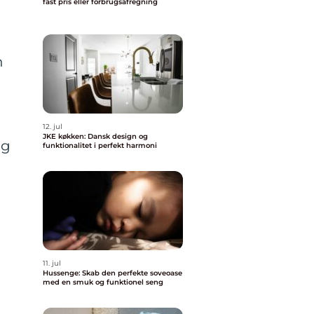
fast pris eller forbrugsafregning
n
12. jul
JKE køkken: Dansk design og
ng
funktionalitet i perfekt harmoni
m
11. jul
Hussenge: Skab den perfekte soveoase
med en smuk og funktionel seng