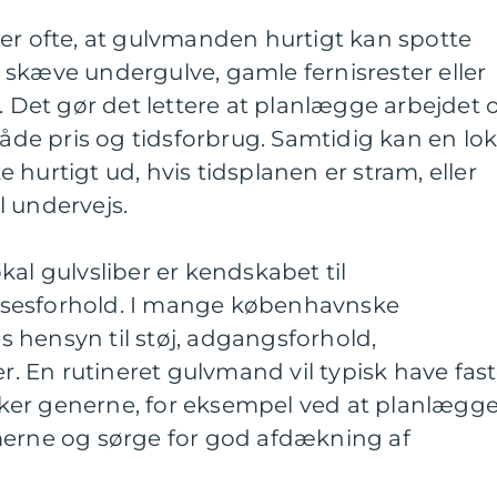
er ofte, at gulvmanden hurtigt kan spotte
skæve undergulve, gamle fernisrester eller
r. Det gør det lettere at planlægge arbejdet 
både pris og tidsforbrug. Samtidig kan en lok
hurtigt ud, hvis tidsplanen er stram, eller
l undervejs.
kal gulvsliber er kendskabet til
sesforhold. I mange københavnske
 hensyn til støj, adgangsforhold,
 En rutineret gulvmand vil typisk have fas
ker generne, for eksempel ved at planlægg
merne og sørge for god afdækning af