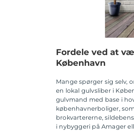
Fordele ved at væl
København
Mange spørger sig selv, o
en lokal gulvsliber i Købe
gulvmand med base i hov
københavnerboliger, som
brokvartererne, sildeben
i nybyggeri på Amager elle