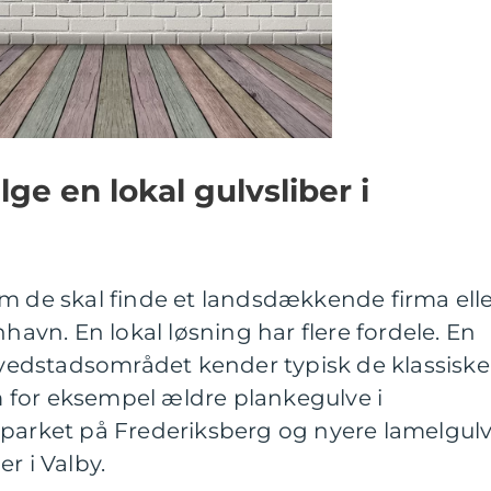
ge en lokal gulvsliber i
m de skal finde et landsdækkende firma ell
nhavn. En lokal løsning har flere fordele. En
edstadsområdet kender typisk de klassiske
 for eksempel ældre plankegulve i
sparket på Frederiksberg og nyere lamelgul
r i Valby.