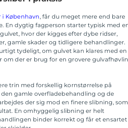
er i København
, får du meget mere end bare
 En dygtig fagperson starter typisk med e
lvet, hvor der kigges efter dybe ridser,
r, gamle skader og tidligere behandlinger.
rtigt tydeligt, om gulvet kan klares med en
ler om der er brug for en grovere gulvafhøvli
lere trin med forskellig kornstørrelse på
nes den gamle overfladebehandling og de
rbejdes der sig mod en finere slibning, so
ultat. En omhyggelig slibning er helt
handlingen binder korrekt og får et ensartet