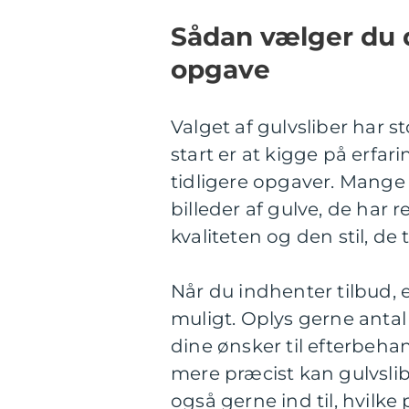
Sådan vælger du de
opgave
Valget af gulvsliber har s
start er at kigge på erf
tidligere opgaver. Mange p
billeder af gulve, de har
kvaliteten og den stil, de
Når du indhenter tilbud, 
muligt. Oplys gerne anta
dine ønsker til efterbehan
mere præcist kan gulvsli
også gerne ind til, hvilk