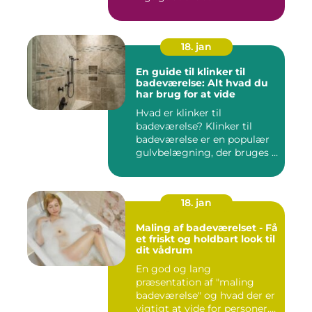
18. jan
En guide til klinker til
badeværelse: Alt hvad du
har brug for at vide
Hvad er klinker til
badeværelse? Klinker til
badeværelse er en populær
gulvbelægning, der bruges i
m...
18. jan
Maling af badeværelset - Få
et friskt og holdbart look til
dit vådrum
En god og lang
præsentation af "maling
badeværelse" og hvad der er
vigtigt at vide for personer,