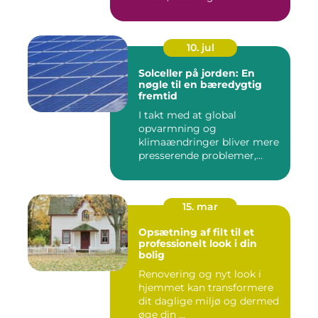
10. jul
Solceller på jorden: En
nøgle til en bæredygtig
fremtid
I takt med at global
opvarmning og
klimaændringer bliver mere
presserende problemer,
vender menneske...
15. mar
Opsætning af filt til et
professionelt look i din
bolig
Renovering og nyt look i
hjemmet kan transformere
dit daglige miljø og dermed
øge din ...