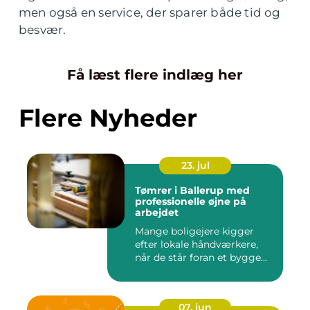
men også en service, der sparer både tid og
besvær.
Få læst flere indlæg her
Flere Nyheder
23. jul
Tømrer i Ballerup med
professionelle øjne på
arbejdet
Mange boligejere kigger
efter lokale håndværkere,
når de står foran et bygge...
07. jun