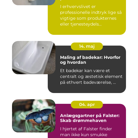
I erhvervslivet er
professionelle indtryk lige så
vigtige som produkternes
eller tjenesteydels...
14. maj
Maling af badekar: Hvorfor
og hvordan
Et badekar kan være et
centralt og æstetisk element
på ethvert badeværelse, ...
04. apr
Anlægsgartner på Falster:
Skab drømmehaven
I hjertet af Falster finder
man ikke kun smukke