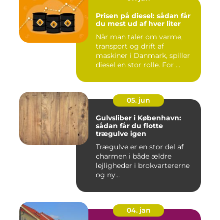
Prisen på diesel: sådan får
du mest ud af hver liter
Når man taler om varme,
transport og drift af
maskiner i Danmark, spiller
diesel en stor rolle. For ...
05. jun
Gulvsliber i København:
sådan får du flotte
trægulve igen
Trægulve er en stor del af
charmen i både ældre
lejligheder i brokvartererne
og ny...
04. jan