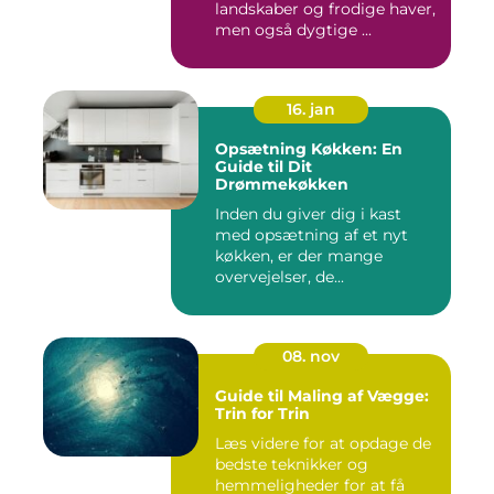
landskaber og frodige haver,
men også dygtige ...
16. jan
Opsætning Køkken: En
Guide til Dit
Drømmekøkken
Inden du giver dig i kast
med opsætning af et nyt
køkken, er der mange
overvejelser, de...
08. nov
Guide til Maling af Vægge:
Trin for Trin
Læs videre for at opdage de
bedste teknikker og
hemmeligheder for at få