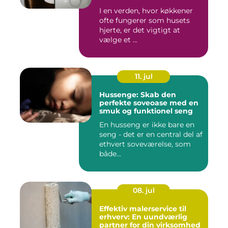
I en verden, hvor køkkener
ofte fungerer som husets
hjerte, er det vigtigt at
vælge et ...
11. jul
Hussenge: Skab den
perfekte soveoase med en
smuk og funktionel seng
En husseng er ikke bare en
seng - det er en central del af
ethvert soveværelse, som
både...
08. jul
Effektiv malerservice til
erhverv: En uundværlig
partner for din virksomhed