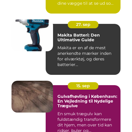
dine vægge til at se ud som
...
27. sep
Makita Batteri: Den
Ultimative Guide
Makita er en af de mest
anerkendte mærker inden
for elværktøj, og deres
batterier...
15. sep
Gulvafhøvling i København:
En Vejledning til Nydelige
Trægulve
En smuk trægulv kan
fuldstændig transformere
dit hjem, men over tid kan
ridser, buler og...