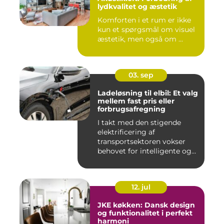
lydkvalitet og æstetik
Komforten i et rum er ikke
kun et spørgsmål om visuel
æstetik, men også om ...
03. sep
Ladeløsning til elbil: Et valg
mellem fast pris eller
forbrugsafregning
I takt med den stigende
elektrificering af
transportsektoren vokser
behovet for intelligente og
skal...
12. jul
JKE køkken: Dansk design
og funktionalitet i perfekt
harmoni