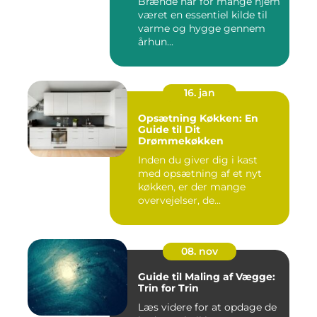
Brænde har for mange hjem
været en essentiel kilde til
varme og hygge gennem
århun...
16. jan
Opsætning Køkken: En
Guide til Dit
Drømmekøkken
Inden du giver dig i kast
med opsætning af et nyt
køkken, er der mange
overvejelser, de...
08. nov
Guide til Maling af Vægge:
Trin for Trin
Læs videre for at opdage de