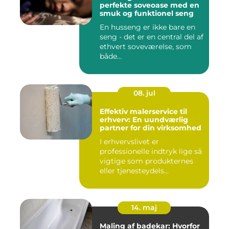
perfekte soveoase med en
smuk og funktionel seng
En husseng er ikke bare en
seng - det er en central del af
ethvert soveværelse, som
både...
08. jul
Effektiv malerservice til
erhverv: En uundværlig
partner for din virksomhed
I erhvervslivet er
professionelle indtryk lige så
vigtige som produkternes
eller tjenesteydels...
14. maj
Maling af badekar: Hvorfor