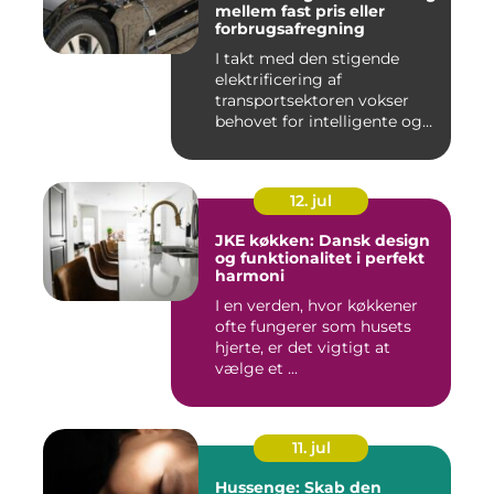
mellem fast pris eller
forbrugsafregning
I takt med den stigende
elektrificering af
transportsektoren vokser
behovet for intelligente og
skal...
12. jul
JKE køkken: Dansk design
og funktionalitet i perfekt
harmoni
I en verden, hvor køkkener
ofte fungerer som husets
hjerte, er det vigtigt at
vælge et ...
11. jul
Hussenge: Skab den