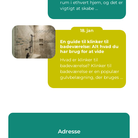
rum i ethvert hjem, og det er
vigtigt at skabe ...
18. jan
En guide til klinker til
badeværelse: Alt hvad du
har brug for at vide
Hvad er klinker til
badeværelse? Klinker til
badeværelse er en populær
gulvbelægning, der bruges i
m...
Adresse