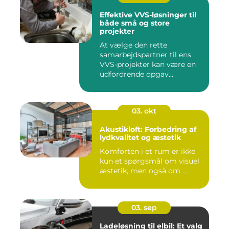
Effektive VVS-løsninger til
både små og store
projekter
At vælge den rette
samarbejdspartner til ens
VVS-projekter kan være en
udfordrende opgav...
03. okt
Akustikloft: Forbedring af
lydkvalitet og æstetik
Komforten i et rum er ikke
kun et spørgsmål om visuel
æstetik, men også om ...
03. sep
Ladeløsning til elbil: Et valg