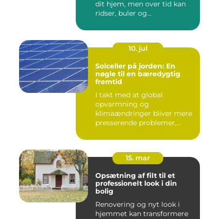
dit hjem, men over tid kan
ridser, buler og...
10. jul
Solceller på jorden: En
nøgle til en bæredygtig
fremtid
I takt med at global
opvarmning og
klimaændringer bliver mere
presserende problemer,
vender menneske...
15. mar
Opsætning af filt til et
professionelt look i din
bolig
Renovering og nyt look i
hjemmet kan transformere