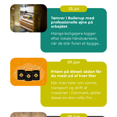
23. jul
Tømrer i Ballerup med
professionelle øjne på
arbejdet
Mange boligejere kigger
efter lokale håndværkere,
når de står foran et bygge...
07. jun
Prisen på diesel: sådan får
du mest ud af hver liter
Når man taler om varme,
transport og drift af
maskiner i Danmark, spiller
diesel en stor rolle. For ...
05. jun