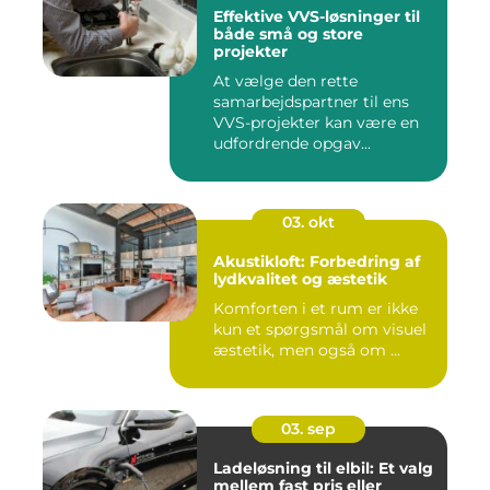
Effektive VVS-løsninger til
både små og store
projekter
At vælge den rette
samarbejdspartner til ens
VVS-projekter kan være en
udfordrende opgav...
03. okt
Akustikloft: Forbedring af
lydkvalitet og æstetik
Komforten i et rum er ikke
kun et spørgsmål om visuel
æstetik, men også om ...
03. sep
Ladeløsning til elbil: Et valg
mellem fast pris eller