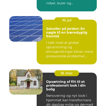
ridser, buler og...
10. jul
Solceller på jorden: En
nøgle til en bæredygtig
fremtid
I takt med at global
opvarmning og
klimaændringer bliver mere
presserende problemer,
vender menneske...
15. mar
Opsætning af filt til et
professionelt look i din
bolig
Renovering og nyt look i
hjemmet kan transformere
dit daglige miljø og dermed