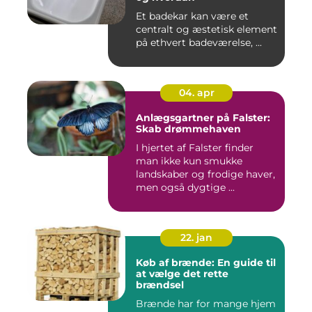
Et badekar kan være et
centralt og æstetisk element
på ethvert badeværelse, ...
04. apr
Anlægsgartner på Falster:
Skab drømmehaven
I hjertet af Falster finder
man ikke kun smukke
landskaber og frodige haver,
men også dygtige ...
22. jan
Køb af brænde: En guide til
at vælge det rette
brændsel
Brænde har for mange hjem