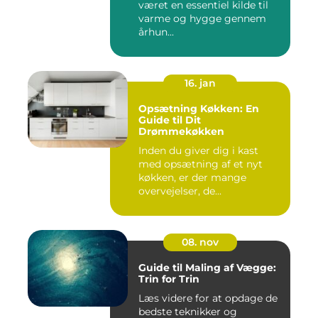
været en essentiel kilde til
varme og hygge gennem
århun...
16. jan
Opsætning Køkken: En
Guide til Dit
Drømmekøkken
Inden du giver dig i kast
med opsætning af et nyt
køkken, er der mange
overvejelser, de...
08. nov
Guide til Maling af Vægge:
Trin for Trin
Læs videre for at opdage de
bedste teknikker og