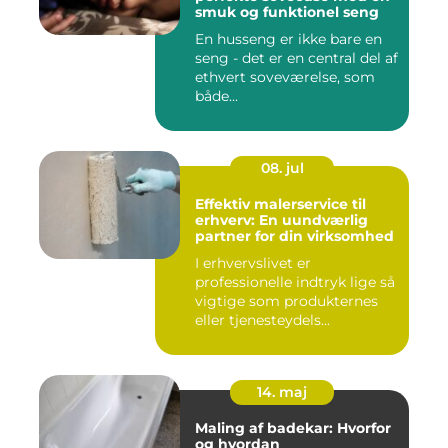
smuk og funktionel seng
En husseng er ikke bare en
seng - det er en central del af
ethvert soveværelse, som
både...
08. jul
Effektiv malerservice til
erhverv: En uundværlig
partner for din virksomhed
I erhvervslivet er
professionelle indtryk lige så
vigtige som produkternes
eller tjenesteydels...
14. maj
Maling af badekar: Hvorfor
og hvordan