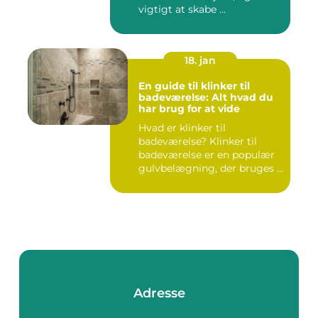
vigtigt at skabe ...
18. jan
En guide til klinker til
badeværelse: Alt hvad du
har brug for at vide
Hvad er klinker til
badeværelse? Klinker til
badeværelse er en populær
gulvbelægning, der bruges i
m...
Adresse