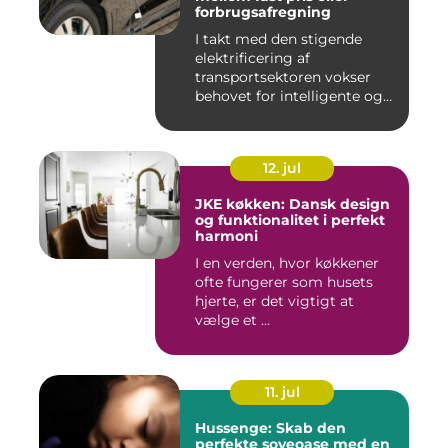
forbrugsafregning
I takt med den stigende
elektrificering af
transportsektoren vokser
behovet for intelligente og
skal...
12. jul
JKE køkken: Dansk design
og funktionalitet i perfekt
harmoni
I en verden, hvor køkkener
ofte fungerer som husets
hjerte, er det vigtigt at
vælge et ...
11. jul
Hussenge: Skab den
perfekte soveoase med en