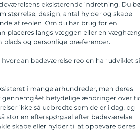
eværelsens eksisterende indretning. Du b
om størrelse, design, antal hylder og skabe
nde af reolen. Om du har brug for en
kan placeres langs væggen eller en væghæn
in plads og personlige præferencer.
hvordan badeværelse reolen har udviklet s
ksisteret i mange århundreder, men deres
r gennemgået betydelige ændringer over ti
elser ikke så udbredte som de er i dag, og
 så stor en efterspørgsel efter badeværelse
nkle skabe eller hylder til at opbevare deres