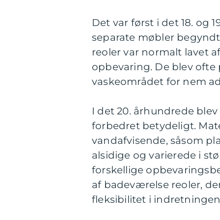
Det var først i det 18. og
separate møbler begyndte 
reoler var normalt lavet a
opbevaring. De blev ofte 
vaskeområdet for nem adg
I det 20. århundrede blev
forbedret betydeligt. Ma
vandafvisende, såsom plas
alsidige og varierede i s
forskellige opbevarings
af badeværelse reoler, der
fleksibilitet i indretningen