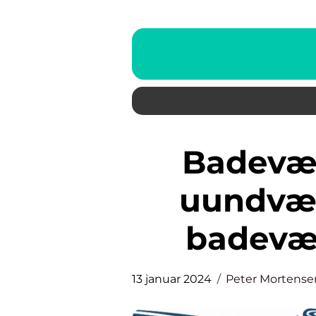
Badeværelse reoler er en
uundvær
badevær
13 januar 2024
Peter Mortense