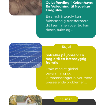
Gulvafhøvling i København:
En Vejledning til Nydelige
Trægulve
En smuk trægulv kan
fuldstændig transformere
dit hjem, men over tid kan
ridser, buler og...
10. jul
Solceller på jorden: En
nøgle til en bæredygtig
fremtid
I takt med at global
opvarmning og
klimaændringer bliver mere
presserende problemer,
vender menneske...
15. mar