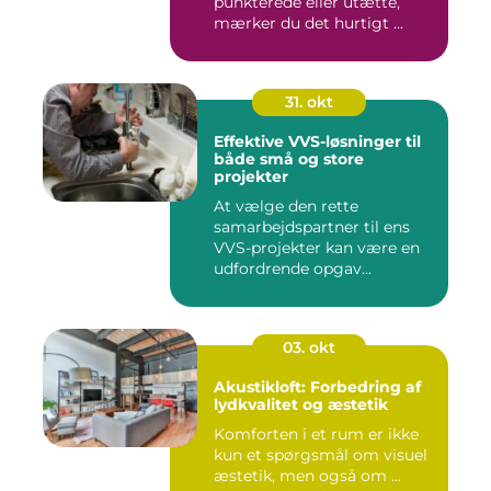
punkterede eller utætte,
mærker du det hurtigt ...
31. okt
Effektive VVS-løsninger til
både små og store
projekter
At vælge den rette
samarbejdspartner til ens
VVS-projekter kan være en
udfordrende opgav...
03. okt
Akustikloft: Forbedring af
lydkvalitet og æstetik
Komforten i et rum er ikke
kun et spørgsmål om visuel
æstetik, men også om ...