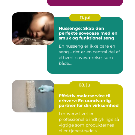
11. jul
Hussenge: Skab den
perfekte soveoase med en
smuk og funktionel seng
En husseng er ikke bare en
seng - det er en central del af
ethvert soveværelse, som
både...
08. jul
Effektiv malerservice til
erhverv: En uundværlig
partner for din virksomhed
I erhvervslivet er
professionelle indtryk lige så
vigtige som produkternes
eller tjenesteydels...