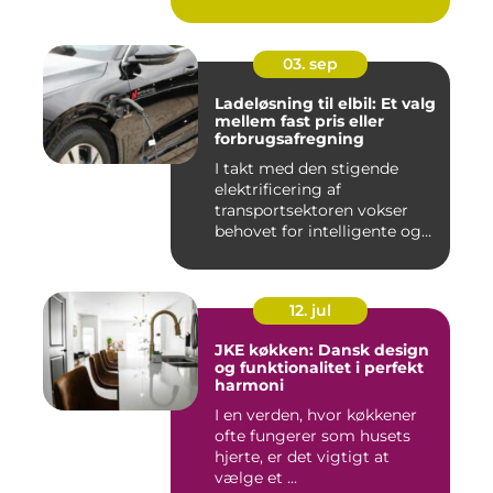
03. sep
Ladeløsning til elbil: Et valg
mellem fast pris eller
forbrugsafregning
I takt med den stigende
elektrificering af
transportsektoren vokser
behovet for intelligente og
skal...
12. jul
JKE køkken: Dansk design
og funktionalitet i perfekt
harmoni
I en verden, hvor køkkener
ofte fungerer som husets
hjerte, er det vigtigt at
vælge et ...