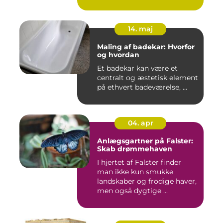
14. maj
Maling af badekar: Hvorfor
og hvordan
Et badekar kan være et
centralt og æstetisk element
på ethvert badeværelse, ...
04. apr
Anlægsgartner på Falster:
Skab drømmehaven
I hjertet af Falster finder
man ikke kun smukke
landskaber og frodige haver,
men også dygtige ...