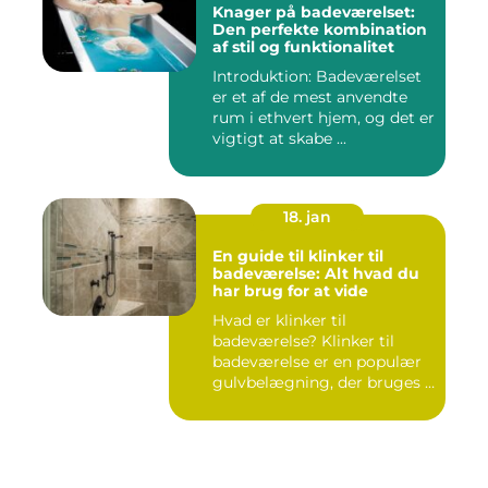
Knager på badeværelset:
Den perfekte kombination
af stil og funktionalitet
Introduktion: Badeværelset
er et af de mest anvendte
rum i ethvert hjem, og det er
vigtigt at skabe ...
18. jan
En guide til klinker til
badeværelse: Alt hvad du
har brug for at vide
Hvad er klinker til
badeværelse? Klinker til
badeværelse er en populær
gulvbelægning, der bruges i
m...