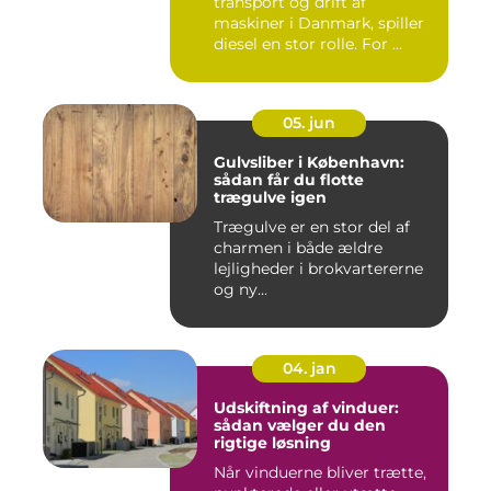
transport og drift af
maskiner i Danmark, spiller
diesel en stor rolle. For ...
05. jun
Gulvsliber i København:
sådan får du flotte
trægulve igen
Trægulve er en stor del af
charmen i både ældre
lejligheder i brokvartererne
og ny...
04. jan
Udskiftning af vinduer:
sådan vælger du den
rigtige løsning
Når vinduerne bliver trætte,