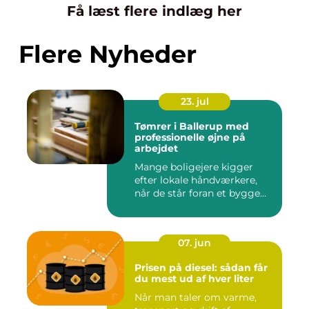
Få læst flere indlæg her
Flere Nyheder
23. jul
Tømrer i Ballerup med
professionelle øjne på
arbejdet
Mange boligejere kigger
efter lokale håndværkere,
når de står foran et bygge...
07. jun
Prisen på diesel: sådan får
du mest ud af hver liter
Når man taler om varme,