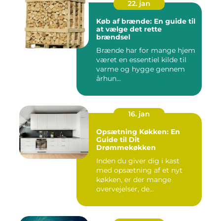
22. jan
Køb af brænde: En guide til
at vælge det rette
brændsel
Brænde har for mange hjem
været en essentiel kilde til
varme og hygge gennem
århun...
16. jan
Opsætning Køkken: En
Guide til Dit
Drømmekøkken
Inden du giver dig i kast
med opsætning af et nyt
køkken, er der mange
overvejelser, de...