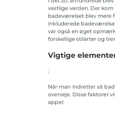
I det 20. århundrede blev
vestlige verden. Der kom
badeværelset blev mere 
inkluderede badeværelset
var også en øget opmærks
forskellige stilarter og 
Vigtige elementer
:
Når man indretter sit bade
overveje. Disse faktorer v
appel: