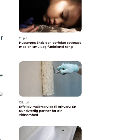
r
11. jul
Hussenge: Skab den perfekte soveoase
med en smuk og funktionel seng
e
e
g
08. jul
Effektiv malerservice til erhverv: En
uundværlig partner for din
virksomhed