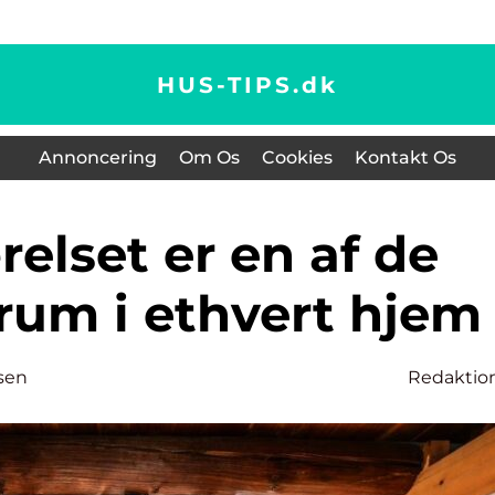
HUS-TIPS.
dk
Annoncering
Om Os
Cookies
Kontakt Os
 rum i ethvert hjem
sen
Redaktio