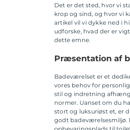
Det er det sted, hvor vi st
krop og sind, og hvor vi k
artikel vil vi dykke ned i
udforske, hvad der er vigti
dette emne.
Præsentation af 
Badeværelset er et dedik
vores behov for personlig 
stil og indretning afhæng
normer. Uanset om du har 
stort og luksuriøst et, er
godt badeværelsesmiljø. D
opbevaringsplads til toile