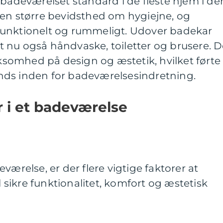
 badeværelset standard i de fleste hjem i de
 en større bevidsthed om hygiejne, og
funktionelt og rummeligt. Udover badekar
 nu også håndvaske, toiletter og brusere. D
omhed på design og æstetik, hvilket førte t
trends inden for badeværelsesindretning.
 i et badeværelse
værelse, er der flere vigtige faktorer at
il sikre funktionalitet, komfort og æstetisk