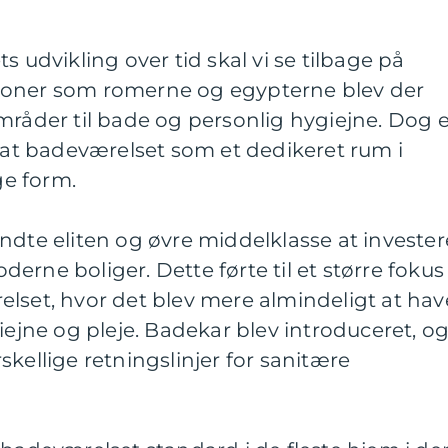
s udvikling over tid skal vi se tilbage på
sationer som romerne og egypterne blev der
mråder til bade og personlig hygiejne. Dog e
, at badeværelset som et dedikeret rum i
e form.
ndte eliten og øvre middelklasse at invester
erne boliger. Dette førte til et større fokus
lset, hvor det blev mere almindeligt at hav
iejne og pleje. Badekar blev introduceret, o
kellige retningslinjer for sanitære