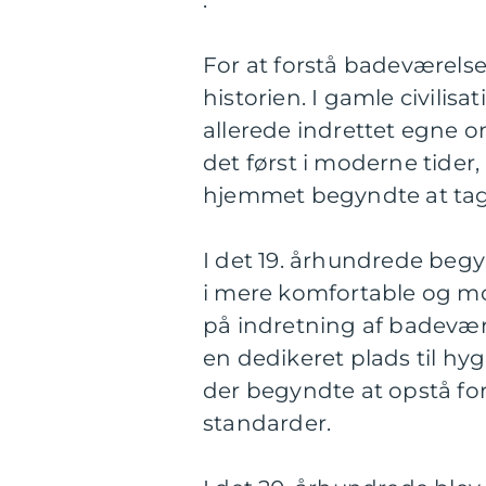
:
For at forstå badeværelset
historien. I gamle civili
allerede indrettet egne o
det først i moderne tider
hjemmet begyndte at tag
I det 19. århundrede begy
i mere komfortable og mod
på indretning af badevære
en dedikeret plads til hyg
der begyndte at opstå fors
standarder.