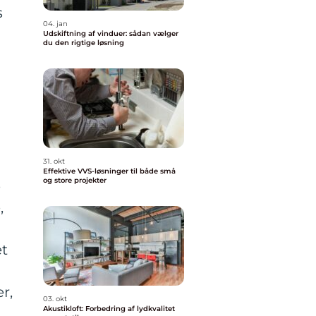
s
04. jan
Udskiftning af vinduer: sådan vælger
du den rigtige løsning
31. okt
Effektive VVS-løsninger til både små
og store projekter
e
,
et
r,
03. okt
Akustikloft: Forbedring af lydkvalitet