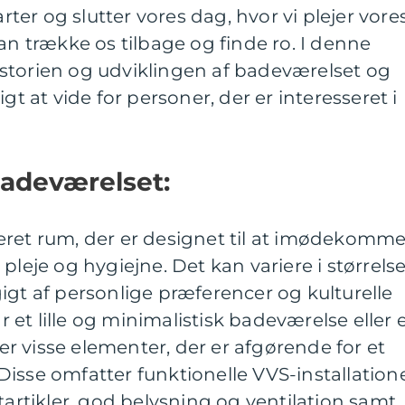
arter og slutter vores dag, hvor vi plejer vore
an trække os tilbage og finde ro. I denne
 historien og udviklingen af badeværelset og
gt at vide for personer, der er interesseret i
badeværelset:
eret rum, der er designet til at imødekomm
pleje og hygiejne. Det kan variere i størrelse
igt af personlige præferencer og kulturelle
et lille og minimalistisk badeværelse eller 
 der visse elementer, der er afgørende for et
isse omfatter funktionelle VVS-installatione
tartikler, god belysning og ventilation samt