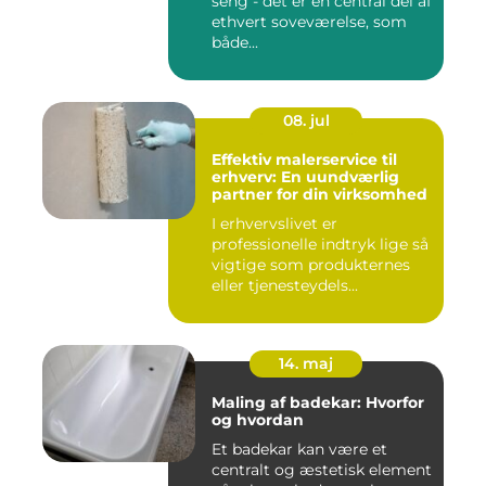
seng - det er en central del af
ethvert soveværelse, som
både...
08. jul
Effektiv malerservice til
erhverv: En uundværlig
partner for din virksomhed
I erhvervslivet er
professionelle indtryk lige så
vigtige som produkternes
eller tjenesteydels...
14. maj
Maling af badekar: Hvorfor
og hvordan
Et badekar kan være et
centralt og æstetisk element