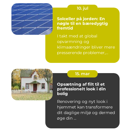
10. jul
Solceller på jorden: En
nøgle til en bæredygtig
fremtid
I takt med at global
opvarmning og
klimaændringer bliver mere
presserende problemer,
vender menneske...
15. mar
Opsætning af filt til et
professionelt look i din
bolig
Renovering og nyt look i
hjemmet kan transformere
dit daglige miljø og dermed
øge din ...