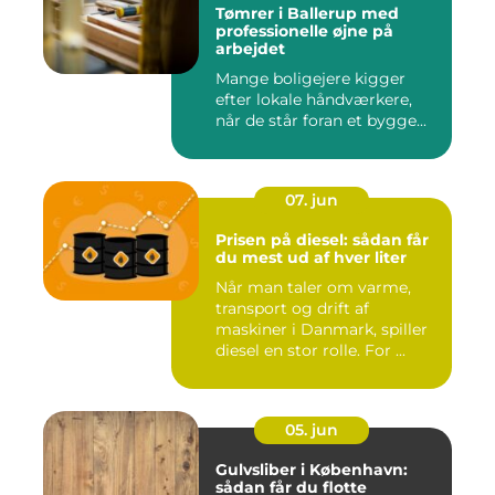
Tømrer i Ballerup med
professionelle øjne på
arbejdet
Mange boligejere kigger
efter lokale håndværkere,
når de står foran et bygge...
07. jun
Prisen på diesel: sådan får
du mest ud af hver liter
Når man taler om varme,
transport og drift af
maskiner i Danmark, spiller
diesel en stor rolle. For ...
05. jun
Gulvsliber i København:
sådan får du flotte