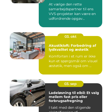
At vælge den rette
samarbejdspartner til ens
VVS-projekter kan være en
udfordrende opgav...
03. okt
Akustikloft: Forbedring af
lydkvalitet og æstetik
Komforten i et rum er ikke
kun et spørgsmål om visuel
æstetik, men også om ...
03. sep
Ladeløsning til elbil: Et valg
mellem fast pris eller
forbrugsafregning
I takt med den stigende