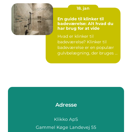
18. jan
En guide til klinker til
badeværelse: Alt hvad du
har brug for at vide
Hvad er klinker til
badeværelse? Klinker til
badeværelse er en populær
gulvbelægning, der bruges i
m...
Adresse