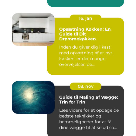
16. jan
Opsætning Køkken: En
Guide til Dit
Drømmekøkken
Inden du giver dig i kast
med opsætning af et nyt
køkken, er der mange
overvejelser, de...
08. nov
Guide til Maling af Vægge:
Trin for Trin
Læs videre for at opdage de
bedste teknikker og
hemmeligheder for at få
dine vægge til at se ud som
...