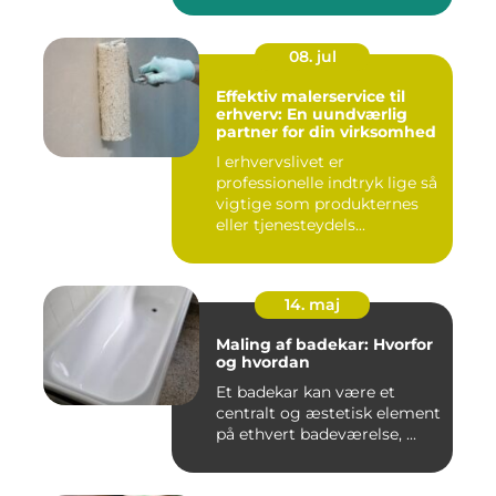
08. jul
Effektiv malerservice til
erhverv: En uundværlig
partner for din virksomhed
I erhvervslivet er
professionelle indtryk lige så
vigtige som produkternes
eller tjenesteydels...
14. maj
Maling af badekar: Hvorfor
og hvordan
Et badekar kan være et
centralt og æstetisk element
på ethvert badeværelse, ...