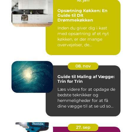
Opsætning Køkken: En
Guide til Dit
Drømmekøkken
Inden du giver dig i kast
med opsætning af et nyt
køkken, er der mange
overvejelser, de...
08. nov
Guide til Maling af Vægge:
Trin for Trin
Læs videre for at opdage de
bedste teknikker og
hemmeligheder for at få
dine vægge til at se ud som
...
27. sep