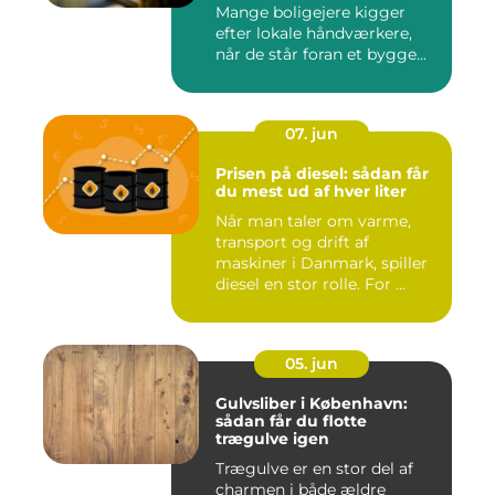
Mange boligejere kigger
efter lokale håndværkere,
når de står foran et bygge...
07. jun
Prisen på diesel: sådan får
du mest ud af hver liter
Når man taler om varme,
transport og drift af
maskiner i Danmark, spiller
diesel en stor rolle. For ...
05. jun
Gulvsliber i København:
sådan får du flotte
trægulve igen
Trægulve er en stor del af
charmen i både ældre