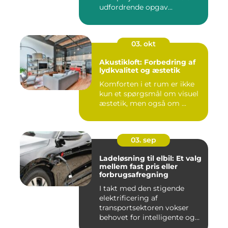
udfordrende opgav...
03. okt
Akustikloft: Forbedring af
lydkvalitet og æstetik
Komforten i et rum er ikke
kun et spørgsmål om visuel
æstetik, men også om ...
03. sep
Ladeløsning til elbil: Et valg
mellem fast pris eller
forbrugsafregning
I takt med den stigende
elektrificering af
transportsektoren vokser
behovet for intelligente og
skal...