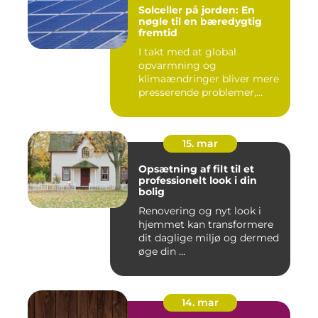
Solceller på jorden: En
nøgle til en bæredygtig
fremtid
I takt med at global
opvarmning og
klimaændringer bliver mere
presserende problemer,
vender menneske...
15. mar
Opsætning af filt til et
professionelt look i din
bolig
Renovering og nyt look i
hjemmet kan transformere
dit daglige miljø og dermed
øge din ...
14. mar