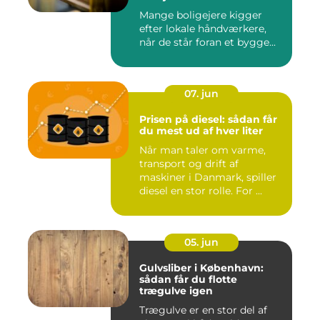
Mange boligejere kigger
efter lokale håndværkere,
når de står foran et bygge...
07. jun
Prisen på diesel: sådan får
du mest ud af hver liter
Når man taler om varme,
transport og drift af
maskiner i Danmark, spiller
diesel en stor rolle. For ...
05. jun
Gulvsliber i København:
sådan får du flotte
trægulve igen
Trægulve er en stor del af