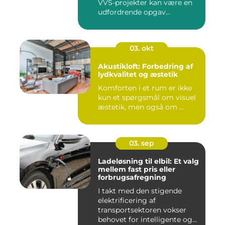
VVS-projekter kan være en
udfordrende opgav...
03. okt
Akustikloft: Forbedring af
lydkvalitet og æstetik
Komforten i et rum er ikke
kun et spørgsmål om visuel
æstetik, men også om ...
03. sep
Ladeløsning til elbil: Et valg
mellem fast pris eller
forbrugsafregning
I takt med den stigende
elektrificering af
transportsektoren vokser
behovet for intelligente og