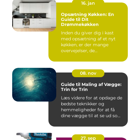
16. jan
Opsætning Køkken: En
Guide til Dit
Drømmekøkken
Inden du giver dig i kast
med opsætning af et nyt
køkken, er der mange
overvejelser, de...
08. nov
Guide til Maling af Vægge:
Trin for Trin
Læs videre for at opdage de
bedste teknikker og
hemmeligheder for at få
dine vægge til at se ud som
...
27. sep