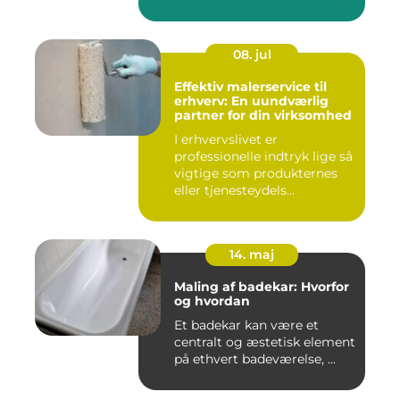
08. jul
Effektiv malerservice til
erhverv: En uundværlig
partner for din virksomhed
I erhvervslivet er
professionelle indtryk lige så
vigtige som produkternes
eller tjenesteydels...
14. maj
Maling af badekar: Hvorfor
og hvordan
Et badekar kan være et
centralt og æstetisk element
på ethvert badeværelse, ...