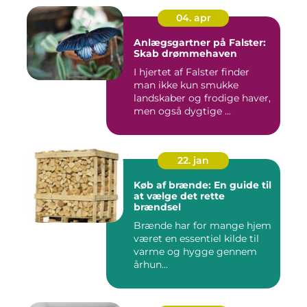
04. apr
Anlægsgartner på Falster:
Skab drømmehaven
I hjertet af Falster finder
man ikke kun smukke
landskaber og frodige haver,
men også dygtige ...
22. jan
Køb af brænde: En guide til
at vælge det rette
brændsel
Brænde har for mange hjem
været en essentiel kilde til
varme og hygge gennem
århun...