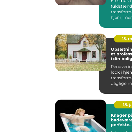
En smuk t
fuldstænd
transforme
hjem, men
kan ridser,
15. 
Opsætning 
et profess
i din boli
Renoverin
look i hj
transforme
daglige m
dermed øge
18. j
Knager p
badevære
perfekte
kombinati