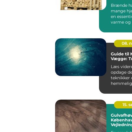
Brænde ha
mange hj
en essentie
varme og
gennem år
08. 
Guide til 
Vægge: Tr
Læs videre
opdage de
teknikker
hemmeligh
få dine væ
se ud som .
15. 
Gulvafhøv
Københav
Vejledning
Nydelige