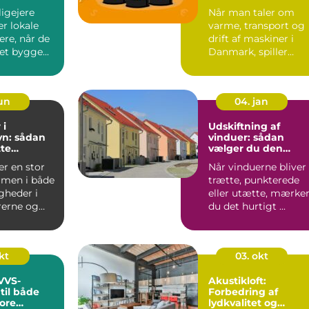
igejere
Når man taler om
er lokale
varme, transport og
re, når de
drift af maskiner i
et bygge...
Danmark, spiller
diesel en stor rolle.
For ...
jun
04. jan
 i
Udskiftning af
n: sådan
vinduer: sådan
tte
vælger du den
igen
rigtige løsning
er en stor
Når vinduerne bliver
rmen i både
trætte, punkterede
igheder i
eller utætte, mærke
rerne og
du det hurtigt ...
kt
03. okt
 VVS-
Akustikloft:
til både
Forbedring af
ore
lydkvalitet og