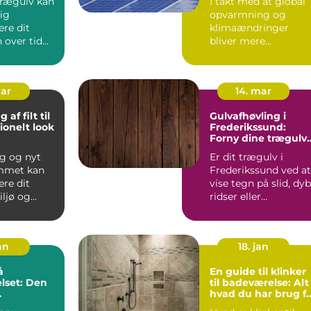
rægulv kan
I takt med at global
ig
opvarmning og
re dit
klimaændringer
 over tid
bliver mere
 buler og...
presserende
problemer, vender
menneske...
mar
14. mar
af filt til
Gulvafhøvling i
ionelt look
Frederikssund:
g
Forny dine trægulv
professionelt
g og nyt
Er dit trægulv i
emmet kan
Frederikssund ved at
re dit
vise tegn på slid, dy
iljø og
ridser eller
 din ...
misfarvninger...
an
18. jan
å
En guide til klinker
lset: Den
til badeværelse: Alt
hvad du har brug f
on af stil
at vide