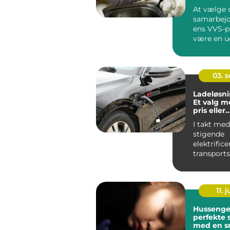
projekter
At vælge 
samarbejds
ens VVS-p
være en u
opgav...
03. 
Ladeløsnin
Et valg m
pris eller
forbrugsa
I takt me
stigende
elektrifice
transport
vokser be
intelligent
11. j
Hussenge
perfekte 
med en s