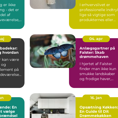
l seng
for din virksomhed
g er ikke
I erhvervslivet er
ng - det er
professionelle indtry
del af
lige så vigtige som
oveværelse,
produkternes eller
.
tjenesteydels...
maj
04. apr
 badekar:
Anlægsgartner på
g hvordan
Falster: Skab
drømmehaven
r kan være
I hjertet af Falster
t og
finder man ikke kun
element på
smukke landskaber
adeværelse,
og frodige haver,
men også dygtige ...
jan
16. jan
ænde: En
Opsætning Køkken
at vælge
En Guide til Dit
 brændsel
Drømmekøkken