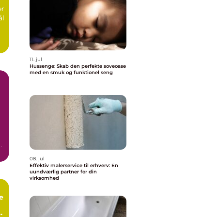
er
ål
11. jul
Hussenge: Skab den perfekte soveoase
med en smuk og funktionel seng
08. jul
Effektiv malerservice til erhverv: En
uundværlig partner for din
virksomhed
e