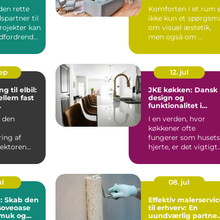
æstetik
den rette
Komforten i et rum 
partner til
ikke kun et spørgsm
rojekter kan
om visuel æstetik,
dfordrende
men også om ...
sep
12. jul
g til elbil:
JKE køkken: Dansk
ellem fast
design og
funktionalitet i
fregning
perfekt harmoni
d den
I en verden, hvor
køkkener ofte
ring af
fungerer som husets
sektoren
hjerte, er det vigtigt
hovet for
at vælge et ...
e og skal...
ul
08. jul
: Skab den
Effektiv malerservic
soveoase
til erhverv: En
muk og
uundværlig partner