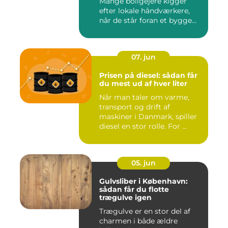
Mange boligejere kigger
efter lokale håndværkere,
når de står foran et bygge...
07. jun
Prisen på diesel: sådan får
du mest ud af hver liter
Når man taler om varme,
transport og drift af
maskiner i Danmark, spiller
diesel en stor rolle. For ...
05. jun
Gulvsliber i København:
sådan får du flotte
trægulve igen
Trægulve er en stor del af
charmen i både ældre