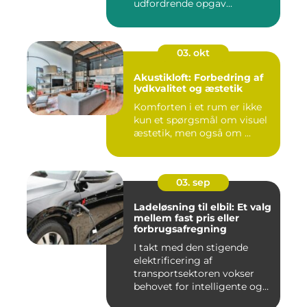
udfordrende opgav...
03. okt
Akustikloft: Forbedring af
lydkvalitet og æstetik
Komforten i et rum er ikke
kun et spørgsmål om visuel
æstetik, men også om ...
03. sep
Ladeløsning til elbil: Et valg
mellem fast pris eller
forbrugsafregning
I takt med den stigende
elektrificering af
transportsektoren vokser
behovet for intelligente og
skal...