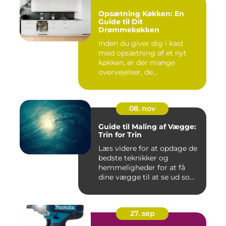
Opsætning Køkken: En
Guide til Dit
Drømmekøkken
Inden du giver dig i kast
med opsætning af et nyt
køkken, er der mange
overvejelser, de...
08. nov
Guide til Maling af Vægge:
Trin for Trin
Læs videre for at opdage de
bedste teknikker og
hemmeligheder for at få
dine vægge til at se ud som
...
27. sep