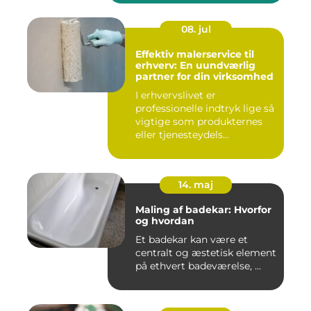
08. jul
Effektiv malerservice til
erhverv: En uundværlig
partner for din virksomhed
I erhvervslivet er
professionelle indtryk lige så
vigtige som produkternes
eller tjenesteydels...
14. maj
Maling af badekar: Hvorfor
og hvordan
Et badekar kan være et
centralt og æstetisk element
på ethvert badeværelse, ...