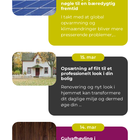
nøgle til en bæredygtig
fremtid
I takt med at global
opvarmning og
klimaændringer bliver mere
presserende problemer,
vender menneske...
15. mar
Opsætning af filt til et
professionelt look i din
bolig
Renovering og nyt look i
hjemmet kan transformere
dit daglige miljø og dermed
øge din ...
14. mar
Gulvafhøvling i