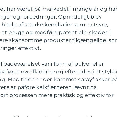
lset har været på markedet i mange år og ha
nger og forbedringer. Oprindeligt blev
d hjælp af stærke kemikalier som saltsyre,
t at bruge og medføre potentielle skader. I
ere skånsomme produkter tilgængelige, s
ringer effektivt.
il badeværelset var i form af pulver eller
påføres overfladerne og efterlades i et stykk
ning. Med tiden er der kommet sprayflasker p
tere at påføre kalkfjerneren jævnt på
jort processen mere praktisk og effektiv for