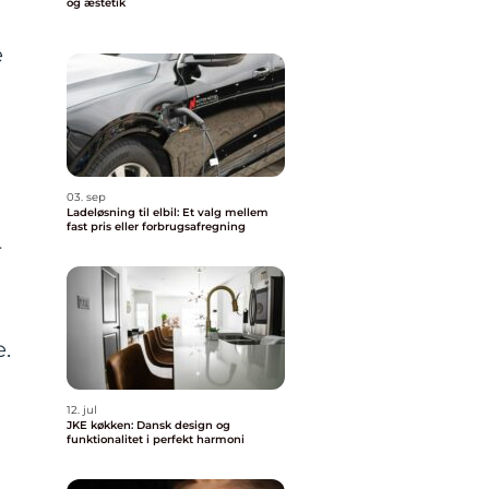
og æstetik
e
e
03. sep
Ladeløsning til elbil: Et valg mellem
fast pris eller forbrugsafregning
r
e.
12. jul
JKE køkken: Dansk design og
funktionalitet i perfekt harmoni