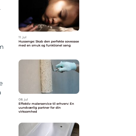
r
11. jul
Hussenge: Skab den perfekte soveoase
om
med en smuk og funktionel seng
e
å
08. jul
Effektiv malerservice til erhverv: En
uundværlig partner for din
virksomhed