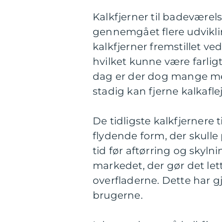
Kalkfjerner til badevære
gennemgået flere udvikli
kalkfjerner fremstillet ve
hvilket kunne være farlig
dag er der dog mange m
stadig kan fjerne kalkaflej
De tidligste kalkfjernere t
flydende form, der skulle 
tid før aftørring og skyl
markedet, der gør det let
overfladerne. Dette har g
brugerne.