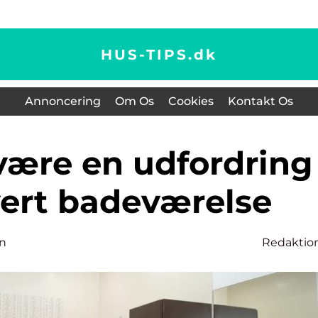
HUS-TIPS.
dk
Annoncering
Om Os
Cookies
Kontakt Os
vert badeværelse
n
Redaktio