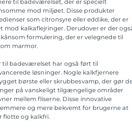
nere til badeværelset, der er specielt
kånsomme mod miljøet. Disse produkter
edienser som citronsyre eller eddike, der er
tet mod kalkaflejringer. Derudover er der ogs
ånsom formulering, der er velegnede til
 som marmor.
 til badeværelset har også ført til
vancerede løsninger. Nogle kalkfjernere
get børste eller skrubbesvamp, der gør d
jringer på vanskeligt tilgængelige områder
vner mellem fliserne. Disse innovative
t nemmere og mere bekvemt for brugerne at
lotte og kalkfri.