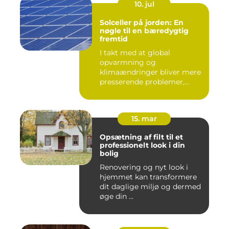
10. jul
Solceller på jorden: En
nøgle til en bæredygtig
fremtid
I takt med at global
opvarmning og
klimaændringer bliver mere
presserende problemer,
vender menneske...
15. mar
Opsætning af filt til et
professionelt look i din
bolig
Renovering og nyt look i
hjemmet kan transformere
dit daglige miljø og dermed
øge din ...