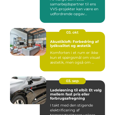
samarbejdspartner til ens
VVS-projekter kan være en
udfordrende opgav...
03. okt
Akustikloft: Forbedring af
lydkvalitet og æstetik
Komforten i et rum er ikke
kun et spørgsmål om visuel
æstetik, men også om ...
03. sep
Ladeløsning til elbil: Et valg
mellem fast pris eller
forbrugsafregning
I takt med den stigende
elektrificering af