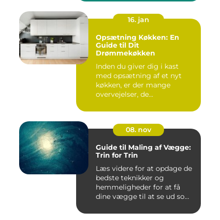
16. jan
Opsætning Køkken: En
Guide til Dit
Drømmekøkken
Inden du giver dig i kast
med opsætning af et nyt
køkken, er der mange
overvejelser, de...
08. nov
Guide til Maling af Vægge:
Trin for Trin
Læs videre for at opdage de
bedste teknikker og
hemmeligheder for at få
dine vægge til at se ud som
...