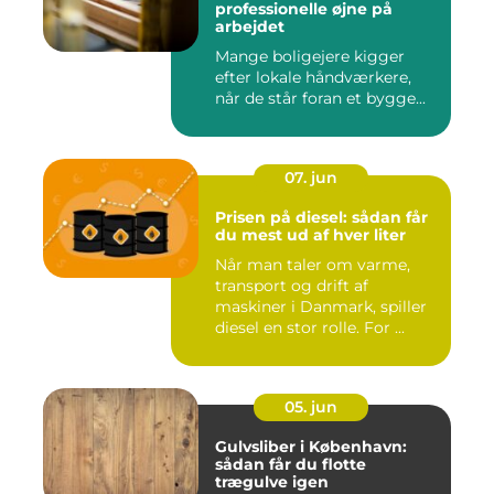
professionelle øjne på
arbejdet
Mange boligejere kigger
efter lokale håndværkere,
når de står foran et bygge...
07. jun
Prisen på diesel: sådan får
du mest ud af hver liter
Når man taler om varme,
transport og drift af
maskiner i Danmark, spiller
diesel en stor rolle. For ...
05. jun
Gulvsliber i København:
sådan får du flotte
trægulve igen