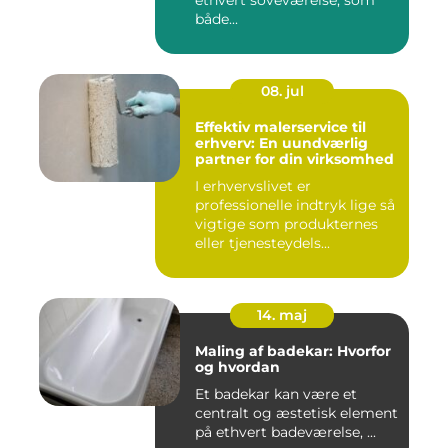
ethvert soveværelse, som
både...
08. jul
Effektiv malerservice til
erhverv: En uundværlig
partner for din virksomhed
I erhvervslivet er
professionelle indtryk lige så
vigtige som produkternes
eller tjenesteydels...
14. maj
Maling af badekar: Hvorfor
og hvordan
Et badekar kan være et
centralt og æstetisk element
på ethvert badeværelse, ...