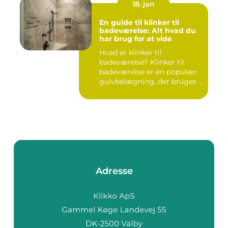
18. jan
En guide til klinker til
badeværelse: Alt hvad du
har brug for at vide
Hvad er klinker til
badeværelse? Klinker til
badeværelse er en populær
gulvbelægning, der bruges i
m...
Adresse