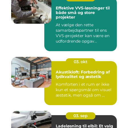
Effektive VVS-løsninger til
både små og store
projekter
At vælge den rette
samarbejdspartner til ens
VVS-projekter kan være en
udfordrende opgav...
03. okt
Akustikloft: Forbedring af
lydkvalitet og æstetik
Komforten i et rum er ikke
kun et spørgsmål om visuel
æstetik, men også om ...
03. sep
Ladeløsning til elbil: Et valg