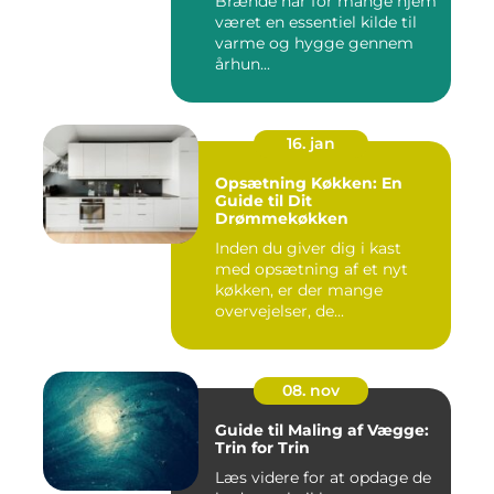
Brænde har for mange hjem
været en essentiel kilde til
varme og hygge gennem
århun...
16. jan
Opsætning Køkken: En
Guide til Dit
Drømmekøkken
Inden du giver dig i kast
med opsætning af et nyt
køkken, er der mange
overvejelser, de...
08. nov
Guide til Maling af Vægge:
Trin for Trin
Læs videre for at opdage de