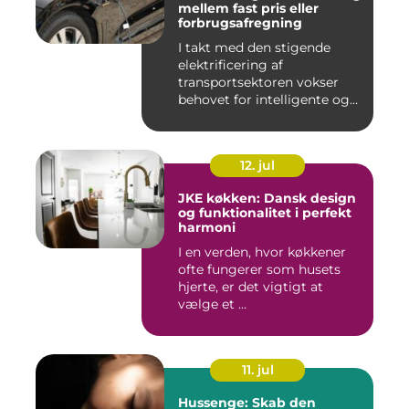
mellem fast pris eller
forbrugsafregning
I takt med den stigende
elektrificering af
transportsektoren vokser
behovet for intelligente og
skal...
12. jul
JKE køkken: Dansk design
og funktionalitet i perfekt
harmoni
I en verden, hvor køkkener
ofte fungerer som husets
hjerte, er det vigtigt at
vælge et ...
11. jul
Hussenge: Skab den