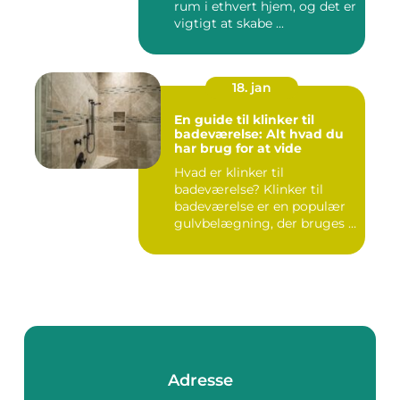
rum i ethvert hjem, og det er
vigtigt at skabe ...
18. jan
En guide til klinker til
badeværelse: Alt hvad du
har brug for at vide
Hvad er klinker til
badeværelse? Klinker til
badeværelse er en populær
gulvbelægning, der bruges i
m...
Adresse