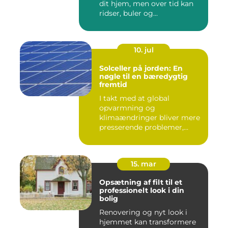
dit hjem, men over tid kan
ridser, buler og...
10. jul
Solceller på jorden: En
nøgle til en bæredygtig
fremtid
I takt med at global
opvarmning og
klimaændringer bliver mere
presserende problemer,
vender menneske...
15. mar
Opsætning af filt til et
professionelt look i din
bolig
Renovering og nyt look i
hjemmet kan transformere