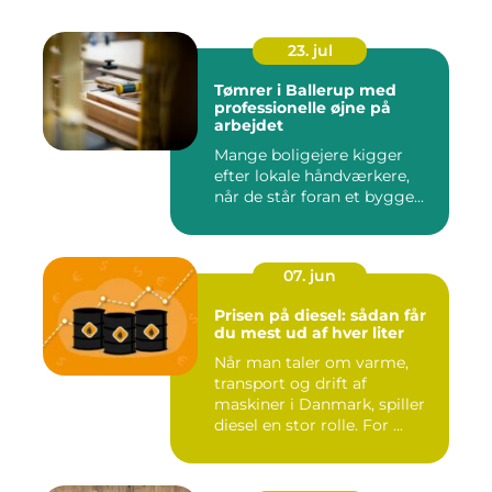
23. jul
Tømrer i Ballerup med
professionelle øjne på
arbejdet
Mange boligejere kigger
efter lokale håndværkere,
når de står foran et bygge...
07. jun
Prisen på diesel: sådan får
du mest ud af hver liter
Når man taler om varme,
transport og drift af
maskiner i Danmark, spiller
diesel en stor rolle. For ...