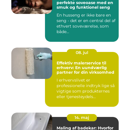
perfekte soveoase med en
smuk og funktionel seng
En husseng er ikke bare en
seng - det er en central del af
ethvert soveværelse, som
både...
08. jul
Effektiv malerservice til
erhverv: En uundværlig
partner for din virksomhed
I erhvervslivet er
professionelle indtryk lige så
vigtige som produkternes
eller tjenesteydels...
14. maj
Maling af badekar: Hvorfor