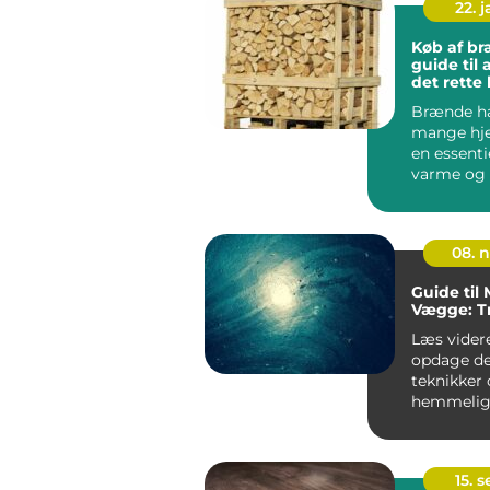
22. 
Køb af br
guide til 
det rette
Brænde ha
mange hj
en essentie
varme og
gennem år
08. 
Guide til 
Vægge: Tr
Læs videre
opdage de
teknikker
hemmeligh
få dine væ
se ud som .
15. 