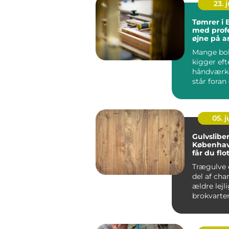
23. j
Tømrer i 
med profe
øjne på a
Mange bol
kigger eft
håndværke
står foran 
05. 
Gulvsliber
Københav
får du flo
trægulve 
Trægulve 
del af cha
ældre lejl
brokvarte
ny...