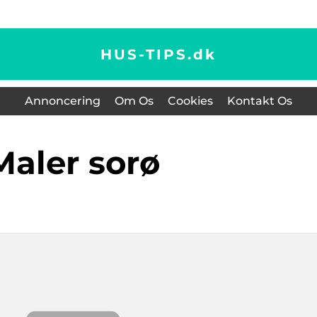
HUS-TIPS.
dk
Annoncering
Om Os
Cookies
Kontakt Os
maler sorø