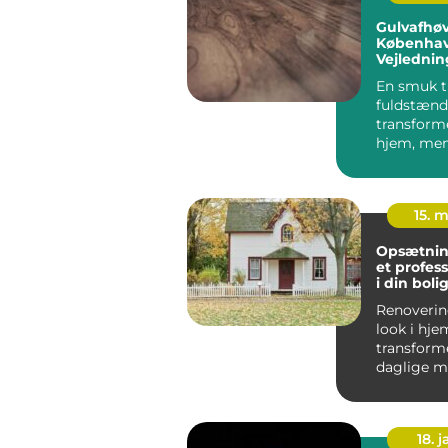
Gulvafhøv
Københav
Vejledning
Nydelige
En smuk t
fuldstænd
transforme
hjem, men
kan ridser,
15. 
Opsætning 
et profess
i din boli
Renoverin
look i hj
transforme
daglige m
dermed øge
18. j