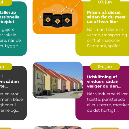
ul
07. jun
Ballerup
Prisen på diesel:
ssionelle
sådan får du mest
rbejdet
ud af hver liter
igejere
Når man taler om
er lokale
varme, transport og
re, når de
drift af maskiner i
et bygge...
Danmark, spiller
diesel en stor rolle.
For ...
jun
04. jan
 i
Udskiftning af
n: sådan
vinduer: sådan
tte
vælger du den
igen
rigtige løsning
er en stor
Når vinduerne bliver
rmen i både
trætte, punkterede
igheder i
eller utætte, mærke
rerne og
du det hurtigt ...