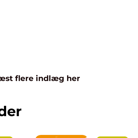
æst flere indlæg her
der