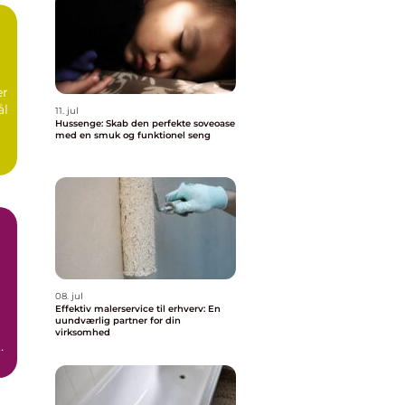
er
ål
11. jul
Hussenge: Skab den perfekte soveoase
med en smuk og funktionel seng
08. jul
Effektiv malerservice til erhverv: En
uundværlig partner for din
virksomhed