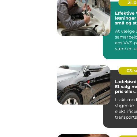
31. o
Effektive
løsninger 
små og st
projekter
At vælge 
samarbejds
ens VVS-p
være en u
opgav...
03. 
Ladeløsnin
Et valg m
pris eller
forbrugsa
I takt me
stigende
elektrifice
transport
vokser be
intelligent