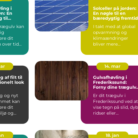
ling i
Solceller på jorden:
n: En
En nøgle til en
 til
bæredygtig fremtid
 Trægulve
rægulv kan
I takt med at global
ig
opvarmning og
re dit
klimaændringer
 over tid
bliver mere
 buler og...
presserende
problemer, vender
menneske...
mar
14. mar
af filt til
Gulvafhøvling i
ionelt look
Frederikssund:
g
Forny dine trægulv
professionelt
g og nyt
Er dit trægulv i
emmet kan
Frederikssund ved at
re dit
vise tegn på slid, dy
iljø og
ridser eller
 din ...
misfarvninger...
an
18. jan