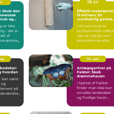
ul
08. jul
: Skab den
Effektiv malerservic
soveoase
til erhverv: En
muk og
uundværlig partner
l seng
for din virksomhed
g er ikke
I erhvervslivet er
ng - det er
professionelle indtry
del af
lige så vigtige som
oveværelse,
produkternes eller
.
tjenesteydels...
maj
04. apr
 badekar:
Anlægsgartner på
g hvordan
Falster: Skab
drømmehaven
r kan være
I hjertet af Falster
t og
finder man ikke kun
element på
smukke landskaber
adeværelse,
og frodige haver,
men også dygtige ...