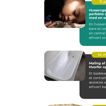
11. j
Hussenge
perfekte 
med en s
funktione
En hussen
bare en se
en central 
ethvert s
som både..
14. 
Maling af
Hvorfor o
Et badeka
et central
æstetisk 
ethvert b
...