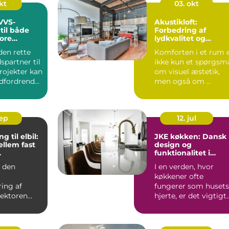
kt
03. okt
 VVS-
Akustikloft:
til både
Forbedring af
ore
lydkvalitet og
æstetik
den rette
Komforten i et rum 
partner til
ikke kun et spørgsm
rojekter kan
om visuel æstetik,
dfordrende
men også om ...
sep
12. jul
g til elbil:
JKE køkken: Dansk
ellem fast
design og
funktionalitet i
fregning
perfekt harmoni
d den
I en verden, hvor
køkkener ofte
ring af
fungerer som husets
sektoren
hjerte, er det vigtigt
hovet for
at vælge et ...
e og skal...