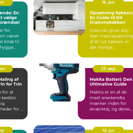
jan
16. jan
ænde: En
Opsætning Køkken
at vælge
En Guide til Dit
 brændsel
Drømmekøkken
r for
Inden du giver dig i
em været
kast med opsætning
l kilde til
af et nyt køkken, er
 hygge
der mange
hun...
overvejelser, de...
nov
27. sep
Maling af
Makita Batteri: Den
in for Trin
Ultimative Guide
 for at
Makita er en af de
 bedste
mest anerkendte
 og
mærker inden for
eder for at
elværktøj, og deres
gge til at
batterier...
..
sep
10. jul