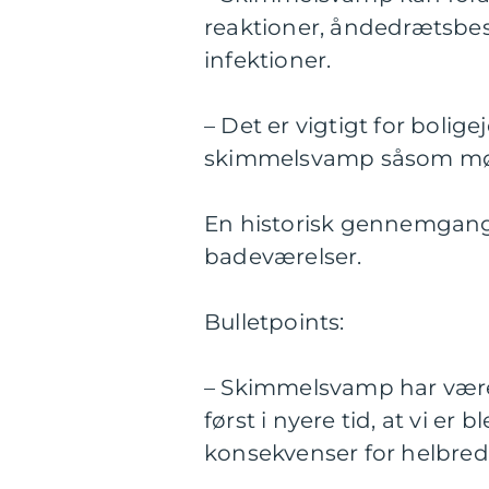
reaktioner, åndedrætsbesv
infektioner.
– Det er vigtigt for bol
skimmelsvamp såsom mør
En historisk gennemgang
badeværelser.
Bulletpoints:
– Skimmelsvamp har være
først i nyere tid, at vi 
konsekvenser for helbred