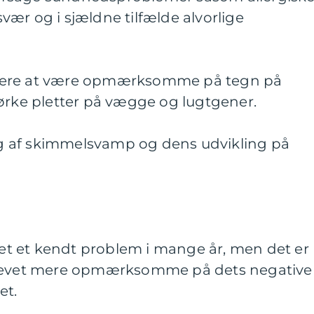
ær og i sjældne tilfælde alvorlige
igejere at være opmærksomme på tegn på
ke pletter på vægge og lugtgener.
 af skimmelsvamp og dens udvikling på
t et kendt problem i mange år, men det er
er blevet mere opmærksomme på dets negative
et.