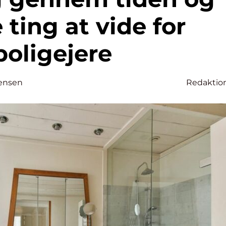
 ting at vide for
boligejere
ensen
Redaktio