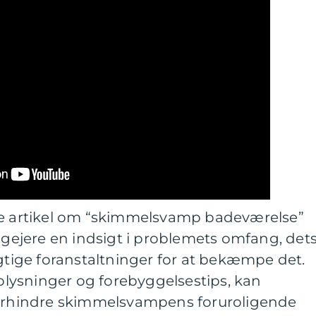
artikel om “skimmelsvamp badeværelse”
ligejere en indsigt i problemets omfang, det
igtige foranstaltninger for at bekæmpe det.
lysninger og forebyggelsestips, kan
forhindre skimmelsvampens foruroligende