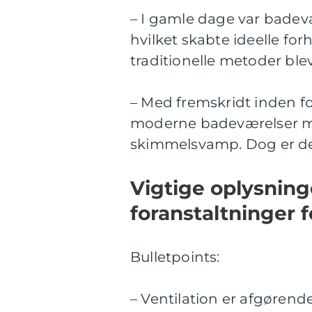
– I gamle dage var badevæ
hvilket skabte ideelle fo
traditionelle metoder bl
– Med fremskridt inden f
moderne badeværelser m
skimmelsvamp. Dog er der 
Vigtige oplysnin
foranstaltninger 
Bulletpoints:
– Ventilation er afgørend