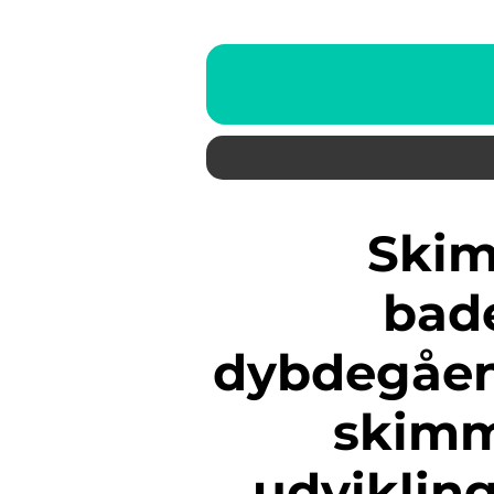
Skimmelsvamp på
bad
dybdegåen
skimm
udviklin