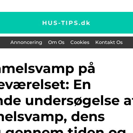
HUS-TIPS.
dk
Annoncering
Om Os
Cookies
Kontakt Os
eværelset: En
de undersøgelse a
elsvamp, dens
g gennem tiden og