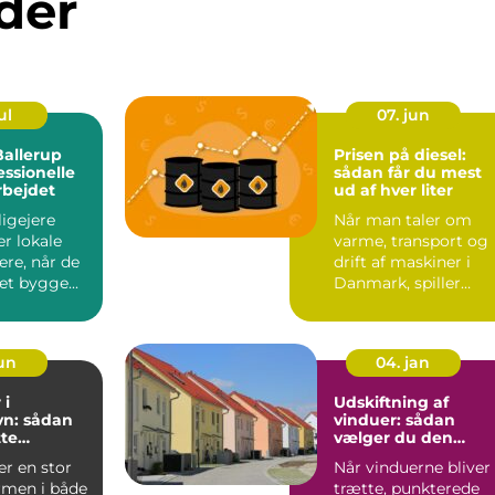
der
ul
07. jun
Ballerup
Prisen på diesel:
ssionelle
sådan får du mest
rbejdet
ud af hver liter
igejere
Når man taler om
er lokale
varme, transport og
re, når de
drift af maskiner i
et bygge...
Danmark, spiller
diesel en stor rolle.
For ...
jun
04. jan
 i
Udskiftning af
n: sådan
vinduer: sådan
tte
vælger du den
igen
rigtige løsning
er en stor
Når vinduerne bliver
rmen i både
trætte, punkterede