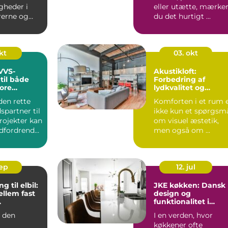
igheder i
eller utætte, mærke
rerne og
du det hurtigt ...
kt
03. okt
 VVS-
Akustikloft:
til både
Forbedring af
ore
lydkvalitet og
æstetik
den rette
Komforten i et rum 
partner til
ikke kun et spørgsm
rojekter kan
om visuel æstetik,
dfordrende
men også om ...
sep
12. jul
g til elbil:
JKE køkken: Dansk
ellem fast
design og
funktionalitet i
fregning
perfekt harmoni
d den
I en verden, hvor
køkkener ofte