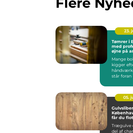
Flere Nyhe
23. j
Tømrer i 
med profe
øjne på a
Mange bol
kigger eft
håndværke
står foran 
05. 
Gulvsliber
Københav
får du flo
trægulve 
Trægulve 
del af cha