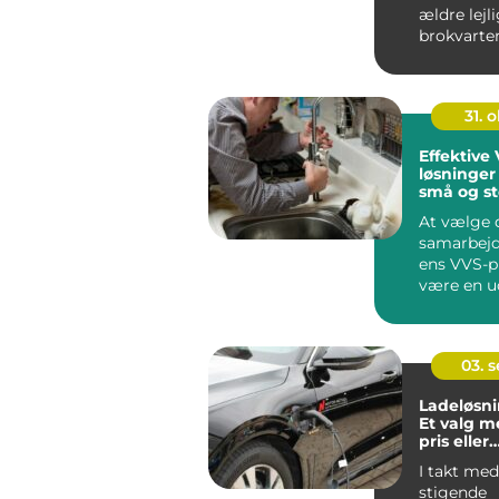
ældre lejl
brokvarte
ny...
31. o
Effektive
løsninger 
små og st
projekter
At vælge 
samarbejds
ens VVS-p
være en u
opgav...
03. 
Ladeløsnin
Et valg m
pris eller
forbrugsa
I takt me
stigende