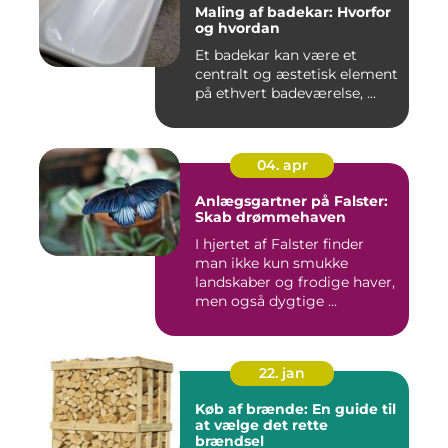
Maling af badekar: Hvorfor
og hvordan
Et badekar kan være et
centralt og æstetisk element
på ethvert badeværelse, ...
04. apr
Anlægsgartner på Falster:
Skab drømmehaven
I hjertet af Falster finder
man ikke kun smukke
landskaber og frodige haver,
men også dygtige ...
22. jan
Køb af brænde: En guide til
at vælge det rette
brændsel