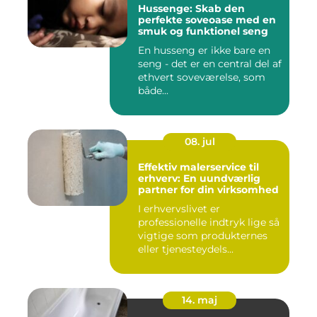
Hussenge: Skab den
perfekte soveoase med en
smuk og funktionel seng
En husseng er ikke bare en
seng - det er en central del af
ethvert soveværelse, som
både...
08. jul
Effektiv malerservice til
erhverv: En uundværlig
partner for din virksomhed
I erhvervslivet er
professionelle indtryk lige så
vigtige som produkternes
eller tjenesteydels...
14. maj