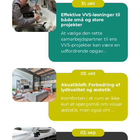
31. okt
Effektive VVS-løsninger til
både små og store
projekter
At vælge den rette
samarbejdspartner til ens
VVS-projekter kan være en
udfordrende opgav...
03. okt
Akustikloft: Forbedring af
lydkvalitet og æstetik
Komforten i et rum er ikke
kun et spørgsmål om visuel
æstetik, men også om ...
03. sep