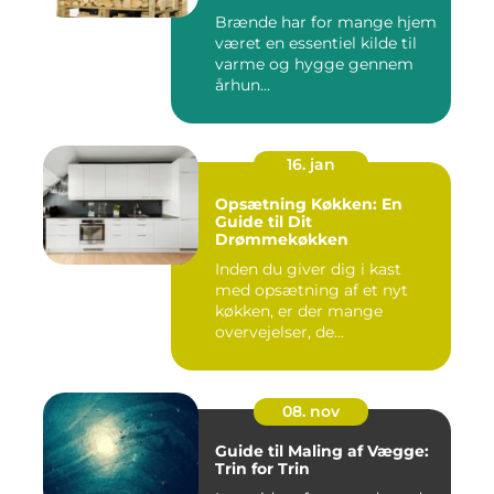
Brænde har for mange hjem
været en essentiel kilde til
varme og hygge gennem
århun...
16. jan
Opsætning Køkken: En
Guide til Dit
Drømmekøkken
Inden du giver dig i kast
med opsætning af et nyt
køkken, er der mange
overvejelser, de...
08. nov
Guide til Maling af Vægge:
Trin for Trin