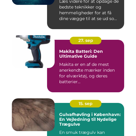
Læs videre for at opdage de
bedste teknikker og
hemmeligheder for at få
dine vægge til at se ud som
...
27. sep
Makita Batteri: Den
Ultimative Guide
Makita er en af de mest
anerkendte mærker inden
for elværktøj, og deres
batterier...
15. sep
Gulvafhøvling i København:
En Vejledning til Nydelige
Trægulve
En smuk trægulv kan