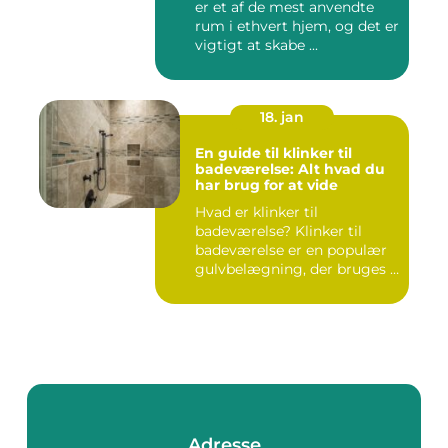
er et af de mest anvendte
rum i ethvert hjem, og det er
vigtigt at skabe ...
18. jan
En guide til klinker til
badeværelse: Alt hvad du
har brug for at vide
Hvad er klinker til
badeværelse? Klinker til
badeværelse er en populær
gulvbelægning, der bruges i
m...
Adresse