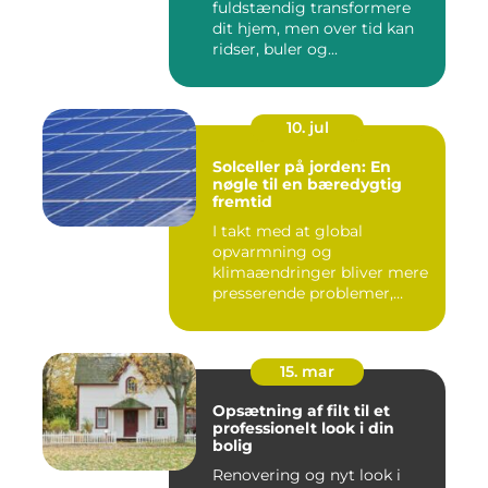
fuldstændig transformere
dit hjem, men over tid kan
ridser, buler og...
10. jul
Solceller på jorden: En
nøgle til en bæredygtig
fremtid
I takt med at global
opvarmning og
klimaændringer bliver mere
presserende problemer,
vender menneske...
15. mar
Opsætning af filt til et
professionelt look i din
bolig
Renovering og nyt look i