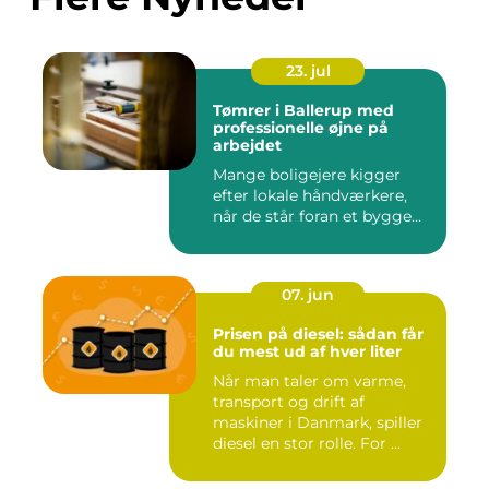
23. jul
Tømrer i Ballerup med
professionelle øjne på
arbejdet
Mange boligejere kigger
efter lokale håndværkere,
når de står foran et bygge...
07. jun
Prisen på diesel: sådan får
du mest ud af hver liter
Når man taler om varme,
transport og drift af
maskiner i Danmark, spiller
diesel en stor rolle. For ...