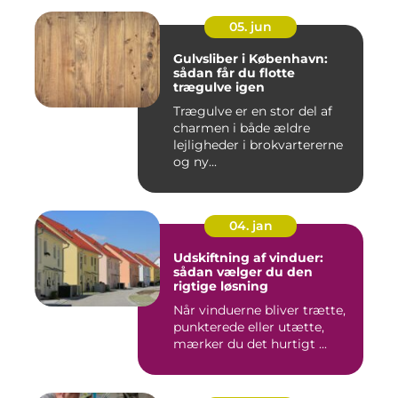
05. jun
Gulvsliber i København:
sådan får du flotte
trægulve igen
Trægulve er en stor del af
charmen i både ældre
lejligheder i brokvartererne
og ny...
04. jan
Udskiftning af vinduer:
sådan vælger du den
rigtige løsning
Når vinduerne bliver trætte,
punkterede eller utætte,
mærker du det hurtigt ...