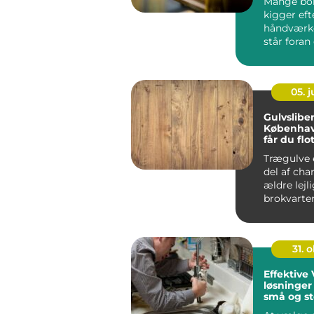
Mange bol
kigger eft
håndværke
står foran 
05. 
Gulvsliber
Københav
får du flo
trægulve 
Trægulve 
del af cha
ældre lejl
brokvarte
ny...
31. o
Effektive
løsninger 
små og st
projekter