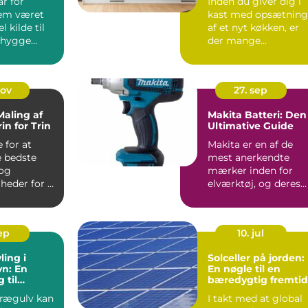
r for
Inden du giver dig i
em været
kast med opsætning
l kilde til
af et nyt køkken, er
 hygge
der mange
hun...
overvejelser, de...
nov
27. sep
Maling af
Makita Batteri: Den
in for Trin
Ultimative Guide
 for at
Makita er en af de
 bedste
mest anerkendte
 og
mærker inden for
eder for at
elværktøj, og deres
gge til at
batterier...
..
sep
10. jul
ling i
Solceller på jorden:
n: En
En nøgle til en
 til
bæredygtig fremtid
 Trægulve
rægulv kan
I takt med at global