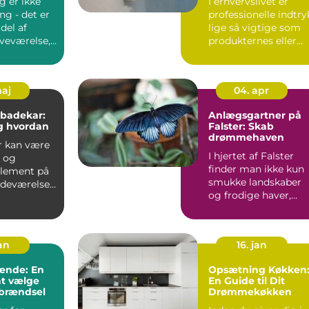
g er ikke
I erhvervslivet er
ng - det er
professionelle indtry
del af
lige så vigtige som
oveværelse,
produkternes eller
.
tjenesteydels...
maj
04. apr
 badekar:
Anlægsgartner på
g hvordan
Falster: Skab
drømmehaven
r kan være
I hjertet af Falster
t og
finder man ikke kun
element på
smukke landskaber
adeværelse,
og frodige haver,
men også dygtige ...
jan
16. jan
ænde: En
Opsætning Køkken
at vælge
En Guide til Dit
 brændsel
Drømmekøkken