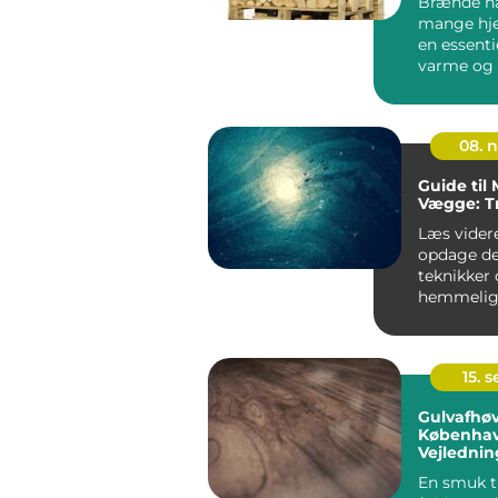
Brænde ha
mange hj
en essentie
varme og
gennem år
08. 
Guide til 
Vægge: Tr
Læs videre
opdage de
teknikker
hemmeligh
få dine væ
se ud som .
15. 
Gulvafhøv
Københav
Vejledning
Nydelige
En smuk t