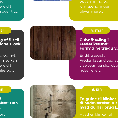
ig
opvarmning og
re dit
klimaændringer
 over tid
bliver mere
 buler og...
presserende
problemer, vender
menneske...
mar
14. mar
af filt til
Gulvafhøvling i
ionelt look
Frederikssund:
g
Forny dine trægulv
professionelt
g og nyt
Er dit trægulv i
emmet kan
Frederikssund ved at
re dit
vise tegn på slid, dy
iljø og
ridser eller
 din ...
misfarvninger...
an
18. jan
å
En guide til klinker
lset: Den
til badeværelse: Alt
hvad du har brug f
on af stil
at vide
on:
Hvad er klinker til
onalitet