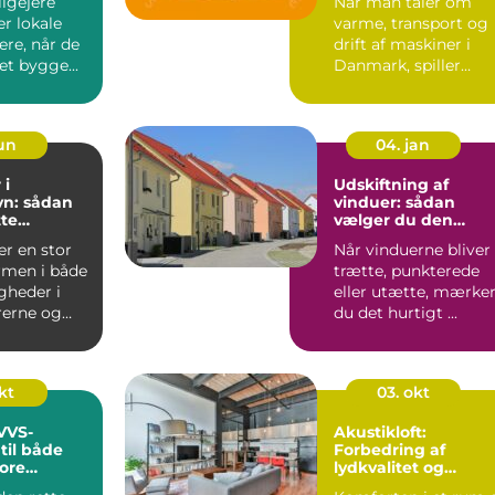
igejere
Når man taler om
er lokale
varme, transport og
re, når de
drift af maskiner i
et bygge...
Danmark, spiller
diesel en stor rolle.
For ...
jun
04. jan
 i
Udskiftning af
n: sådan
vinduer: sådan
tte
vælger du den
igen
rigtige løsning
er en stor
Når vinduerne bliver
rmen i både
trætte, punkterede
igheder i
eller utætte, mærke
rerne og
du det hurtigt ...
kt
03. okt
 VVS-
Akustikloft:
til både
Forbedring af
ore
lydkvalitet og
æstetik