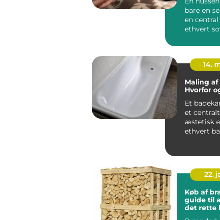
En hussen
bare en se
en central 
ethvert s
som både..
14. 
Maling af
Hvorfor o
Et badeka
et central
æstetisk 
ethvert b
...
22. 
Køb af br
guide til 
det rette