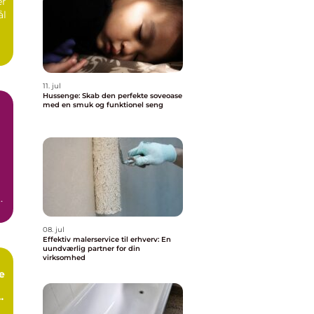
er
ål
11. jul
Hussenge: Skab den perfekte soveoase
med en smuk og funktionel seng
08. jul
Effektiv malerservice til erhverv: En
uundværlig partner for din
virksomhed
e