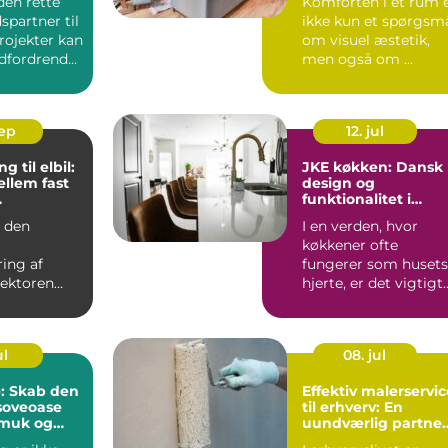
den rette
Komforten i et rum 
partner til
ikke kun et spørgsm
rojekter kan
om visuel æstetik,
dfordrende
men også om ...
sep
12. jul
g til elbil:
JKE køkken: Dansk
ellem fast
design og
funktionalitet i
fregning
perfekt harmoni
d den
I en verden, hvor
køkkener ofte
ring af
fungerer som husets
sektoren
hjerte, er det vigtigt
hovet for
at vælge et ...
e og skal...
ul
08. jul
: Skab den
Effektiv malerservic
soveoase
til erhverv: En
muk og
uundværlig partner
l seng
for din virksomhed