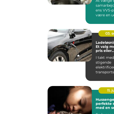
At vælge 
samarbejds
ens VVS-p
være en u
opgav...
03. 
Ladeløsnin
Et valg m
pris eller
forbrugsa
I takt me
stigende
elektrifice
transport
vokser be
intelligent
11. j
Hussenge
perfekte 
med en s
funktione