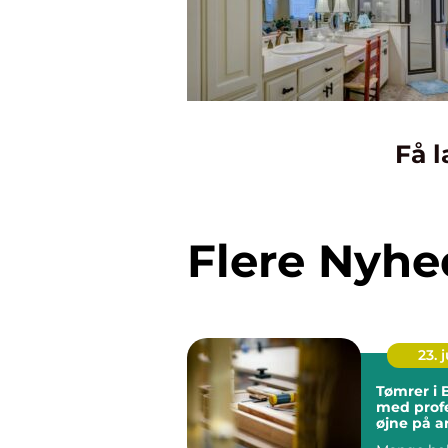
Få l
Flere Nyhe
23. j
Tømrer i 
med profe
øjne på a