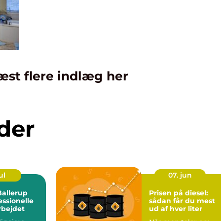
æst flere indlæg her
der
ul
07. jun
Ballerup
Prisen på diesel:
ssionelle
sådan får du mest
rbejdet
ud af hver liter