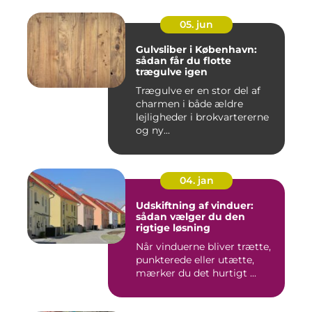
05. jun
Gulvsliber i København:
sådan får du flotte
trægulve igen
Trægulve er en stor del af
charmen i både ældre
lejligheder i brokvartererne
og ny...
04. jan
Udskiftning af vinduer:
sådan vælger du den
rigtige løsning
Når vinduerne bliver trætte,
punkterede eller utætte,
mærker du det hurtigt ...