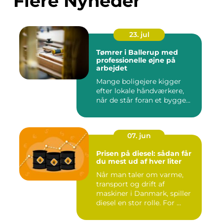
Flere Nyheder
23. jul
Tømrer i Ballerup med
professionelle øjne på
arbejdet
Mange boligejere kigger
efter lokale håndværkere,
når de står foran et bygge...
07. jun
Prisen på diesel: sådan får
du mest ud af hver liter
Når man taler om varme,
transport og drift af
maskiner i Danmark, spiller
diesel en stor rolle. For ...