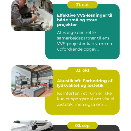
31. okt
Effektive VVS-løsninger til
både små og store
projekter
At vælge den rette
samarbejdspartner til ens
VVS-projekter kan være en
udfordrende opgav...
03. okt
Akustikloft: Forbedring af
lydkvalitet og æstetik
Komforten i et rum er ikke
kun et spørgsmål om visuel
æstetik, men også om ...
03. sep