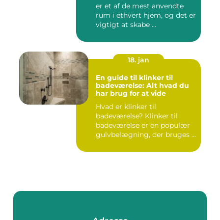
er et af de mest anvendte
rum i ethvert hjem, og det er
vigtigt at skabe ...
18. jan
En guide til klinker til
badeværelse: Alt hvad du
har brug for at vide
Hvad er klinker til
badeværelse? Klinker til
badeværelse er en populær
gulvbelægning, der bruges i
m...