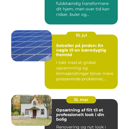
fuldstændig transformere
dit hjem, men over tid kan
ridser, buler og...
10. jul
Solceller på jorden: En
nøgle til en bæredygtig
fremtid
I takt med at global
opvarmning og
klimaændringer bliver mere
presserende problemer,
vender menneske...
15. mar
Opsætning af filt til et
professionelt look i din
bolig
Renovering og nyt look i