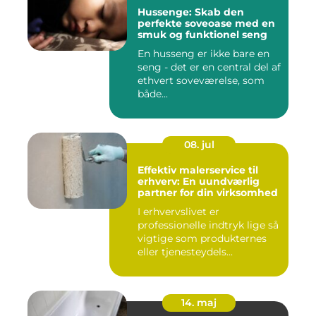
Hussenge: Skab den
perfekte soveoase med en
smuk og funktionel seng
En husseng er ikke bare en
seng - det er en central del af
ethvert soveværelse, som
både...
08. jul
Effektiv malerservice til
erhverv: En uundværlig
partner for din virksomhed
I erhvervslivet er
professionelle indtryk lige så
vigtige som produkternes
eller tjenesteydels...
14. maj