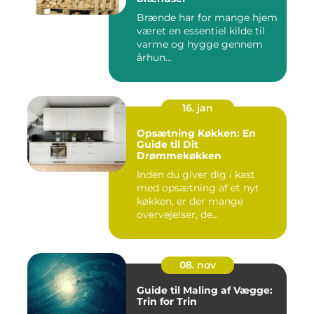
Brænde har for mange hjem
været en essentiel kilde til
varme og hygge gennem
århun...
16. jan
Opsætning Køkken: En
Guide til Dit
Drømmekøkken
Inden du giver dig i kast
med opsætning af et nyt
køkken, er der mange
overvejelser, de...
08. nov
Guide til Maling af Vægge:
Trin for Trin